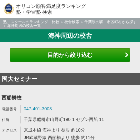
オリコン顧客満足度ランキング
塾・学習塾 検索
塾、スクールのランキング・比較
校舎検索
千葉県の駅・市区町村から探す
海神周辺の校舎一覧
海神周辺の校舎
目的から絞り込む
国大セミナー
西船橋校
047-401-3003
千葉県船橋市山野町190-1 セゾン西船 11
京成本線 海神より 徒歩 約10分
JR武蔵野線 西船橋より 徒歩 約11分