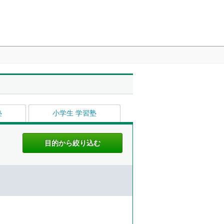
塾
小学生 学習塾