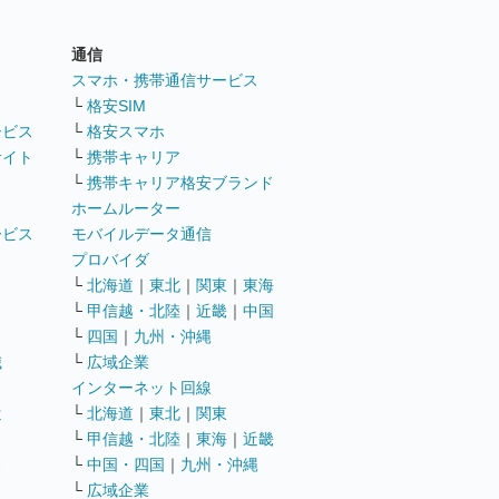
通信
ト
スマホ・携帯通信サービス
└
格安SIM
ービス
└
格安スマホ
サイト
└
携帯キャリア
└
携帯キャリア格安ブランド
ホームルーター
ービス
モバイルデータ通信
ト
プロバイダ
└
北海道
｜
東北
｜
関東
｜
東海
└
甲信越・北陸
｜
近畿
｜
中国
└
四国
｜
九州・沖縄
職
└
広域企業
インターネット回線
遣
└
北海道
｜
東北
｜
関東
└
甲信越・北陸
｜
東海
｜
近畿
ス
└
中国・四国
｜
九州・沖縄
└
広域企業