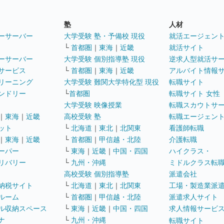
塾
人材
ーサーバー
大学受験 塾・予備校 現役
就活エージェン
└
首都圏
｜
東海
｜
近畿
就活サイト
ーサーバー
大学受験 個別指導塾 現役
逆求人型就活サ
サービス
└
首都圏
｜
東海
｜
近畿
アルバイト情報
リーニング
大学受験 難関大学特化型 現役
転職サイト
ンドリー
└
首都圏
転職サイト 女性
大学受験 映像授業
転職スカウトサ
｜
東海
｜
近畿
高校受験 塾
転職エージェン
ット
└
北海道
｜
東北
｜
北関東
看護師転職
｜
東海
｜
近畿
└
首都圏
｜
甲信越・北陸
介護転職
ーパー
└
東海
｜
近畿
｜
中国・四国
ハイクラス・
リバリー
└
九州・沖縄
ミドルクラス転
高校受験 個別指導塾
派遣会社
納税サイト
└
北海道
｜
東北
｜
北関東
工場・製造業派
ルーム
└
首都圏
｜
甲信越・北陸
派遣求人サイト
ル収納スペース
└
東海
｜
近畿
｜
中国・四国
求人情報サービ
ナ
└
九州・沖縄
転職サイト