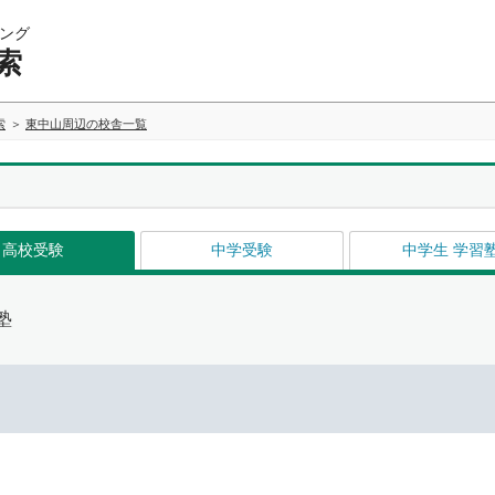
ング
索
索
東中山周辺の校舎一覧
高校受験
中学受験
中学生 学習
塾