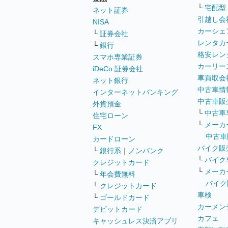
└
宅配型
ネット証券
引越し会
NISA
カーシェ
└
証券会社
レンタカ
└
銀行
格安レン
スマホ専業証券
カーリー
iDeCo 証券会社
車買取会
ネット銀行
中古車情
インターネットバンキング
中古車販
外貨預金
└
中古車
住宅ローン
└
メーカ
FX
中古車
カードローン
バイク販
└
銀行系
｜
ノンバンク
└
バイク
クレジットカード
└
メーカ
└
年会費無料
バイク
└
クレジットカード
車検
└
ゴールドカード
カーメン
デビットカード
カフェ
キャッシュレス決済アプリ