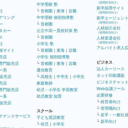
（採用担当向け）
中学受験 塾
新卒採用サイト
社
└
首都圏
｜
東海
｜
近畿
（採用担当向け）
アリング
中学受験 個別指導塾
新卒エージェン
（採用担当向け）
ー
└
首都圏
人材紹介会社
タカー
公立中高一貫校対策 塾
（採用担当向け）
ス
└
首都圏
人材派遣会社
（採用担当向け）
社
小学生 塾
アルバイト求人
報サイト
└
首都圏
｜
東海
｜
近畿
売店
小学生 個別指導塾
ビジネス
専門販売店
└
首都圏
｜
東海
｜
近畿
法人カーリース
ー系
通信教育
ネット印刷通販
販売店
└
高校生
｜
中学生
｜
小学生
ビジネスチャッ
売店
家庭教師
Web会議ツール
専門販売店
幼児・小学生 学習教室
企業研修
ー系
幼児教室 知育
└
経営者向け
販売店
└
管理職向け
スクール
└
若手・一般社
テナンスサービス
子ども英語教室
└
新卒向け
└
幼児
｜
小学生