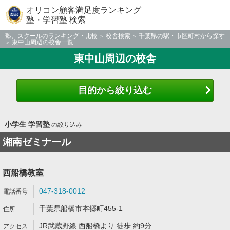
オリコン顧客満足度ランキング
塾・学習塾 検索
塾、スクールのランキング・比較
校舎検索
千葉県の駅・市区町村から探す
東中山周辺の校舎一覧
東中山周辺の校舎
目的から絞り込む
小学生 学習塾
の絞り込み
湘南ゼミナール
西船橋教室
047-318-0012
千葉県船橋市本郷町455-1
JR武蔵野線 西船橋より 徒歩 約9分