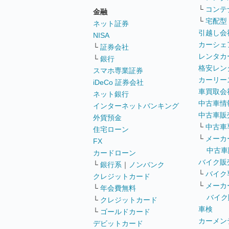
└
コンテ
金融
└
宅配型
ネット証券
引越し会
NISA
カーシェ
└
証券会社
レンタカ
└
銀行
格安レン
スマホ専業証券
カーリー
iDeCo 証券会社
車買取会
ネット銀行
中古車情
インターネットバンキング
中古車販
外貨預金
└
中古車
住宅ローン
└
メーカ
FX
中古車
カードローン
バイク販
└
銀行系
｜
ノンバンク
└
バイク
クレジットカード
└
メーカ
└
年会費無料
バイク
└
クレジットカード
車検
└
ゴールドカード
カーメン
デビットカード