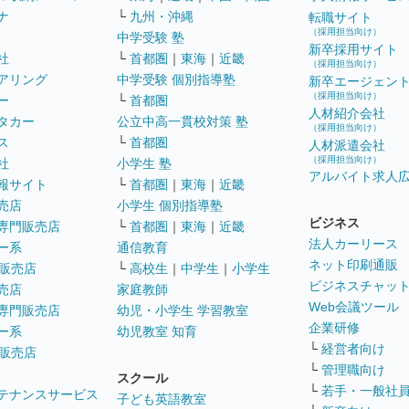
ナ
└
九州・沖縄
転職サイト
（採用担当向け）
中学受験 塾
新卒採用サイト
社
└
首都圏
｜
東海
｜
近畿
（採用担当向け）
アリング
中学受験 個別指導塾
新卒エージェン
（採用担当向け）
ー
└
首都圏
人材紹介会社
タカー
公立中高一貫校対策 塾
（採用担当向け）
ス
└
首都圏
人材派遣会社
（採用担当向け）
社
小学生 塾
アルバイト求人
報サイト
└
首都圏
｜
東海
｜
近畿
売店
小学生 個別指導塾
ビジネス
専門販売店
└
首都圏
｜
東海
｜
近畿
法人カーリース
ー系
通信教育
ネット印刷通販
販売店
└
高校生
｜
中学生
｜
小学生
ビジネスチャッ
売店
家庭教師
Web会議ツール
専門販売店
幼児・小学生 学習教室
企業研修
ー系
幼児教室 知育
└
経営者向け
販売店
└
管理職向け
スクール
└
若手・一般社
テナンスサービス
子ども英語教室