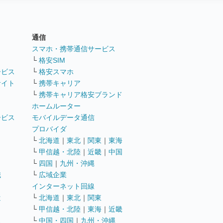
通信
ト
スマホ・携帯通信サービス
└
格安SIM
ービス
└
格安スマホ
サイト
└
携帯キャリア
└
携帯キャリア格安ブランド
ホームルーター
ービス
モバイルデータ通信
ト
プロバイダ
└
北海道
｜
東北
｜
関東
｜
東海
└
甲信越・北陸
｜
近畿
｜
中国
└
四国
｜
九州・沖縄
職
└
広域企業
インターネット回線
遣
└
北海道
｜
東北
｜
関東
└
甲信越・北陸
｜
東海
｜
近畿
ス
└
中国・四国
｜
九州・沖縄