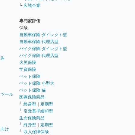
└
広域企業
専門家評価
ト
保険
自動車保険 ダイレクト型
自動車保険 代理店型
バイク保険 ダイレクト型
バイク保険 代理店型
広告
火災保険
学資保険
ペット保険
ペット保険 小型犬
ペット保険 猫
トツール
医療保険商品
└
終身型
｜
定期型
└
引受基準緩和型
生命保険商品
└
終身型
｜
定期型
員向け
└
収入保障保険