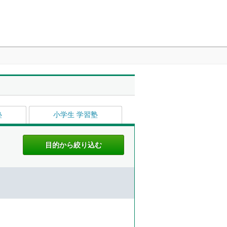
塾
小学生 学習塾