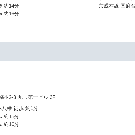
 約14分
京成本線 国府台
 約16分
-2-3 丸玉第一ビル 3F
本八幡 徒歩 約1分
 約15分
 約16分