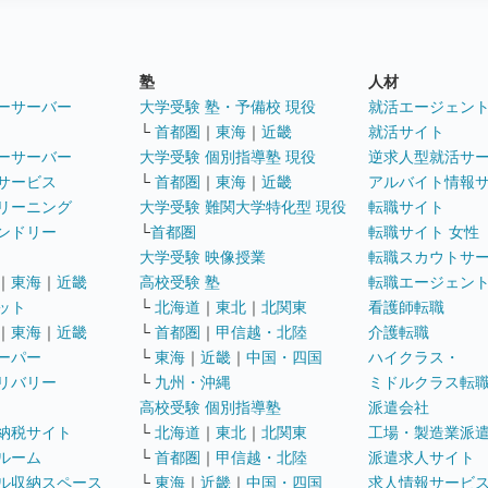
塾
人材
ーサーバー
大学受験 塾・予備校 現役
就活エージェン
└
首都圏
｜
東海
｜
近畿
就活サイト
ーサーバー
大学受験 個別指導塾 現役
逆求人型就活サ
サービス
└
首都圏
｜
東海
｜
近畿
アルバイト情報
リーニング
大学受験 難関大学特化型 現役
転職サイト
ンドリー
└
首都圏
転職サイト 女性
大学受験 映像授業
転職スカウトサ
｜
東海
｜
近畿
高校受験 塾
転職エージェン
ット
└
北海道
｜
東北
｜
北関東
看護師転職
｜
東海
｜
近畿
└
首都圏
｜
甲信越・北陸
介護転職
ーパー
└
東海
｜
近畿
｜
中国・四国
ハイクラス・
リバリー
└
九州・沖縄
ミドルクラス転
高校受験 個別指導塾
派遣会社
納税サイト
└
北海道
｜
東北
｜
北関東
工場・製造業派
ルーム
└
首都圏
｜
甲信越・北陸
派遣求人サイト
ル収納スペース
└
東海
｜
近畿
｜
中国・四国
求人情報サービ