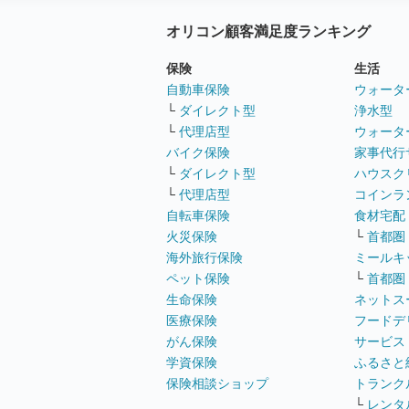
オリコン顧客満足度ランキング
保険
生活
自動車保険
ウォータ
└
ダイレクト型
浄水型
└
代理店型
ウォータ
バイク保険
家事代行
└
ダイレクト型
ハウスク
└
代理店型
コインラ
自転車保険
食材宅配
火災保険
└
首都圏
海外旅行保険
ミールキ
ペット保険
└
首都圏
生命保険
ネットス
医療保険
フードデ
がん保険
サービス
学資保険
ふるさと
保険相談ショップ
トランク
└
レンタ