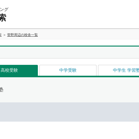
ング
索
索
菅野周辺の校舎一覧
高校受験
中学受験
中学生 学習
塾