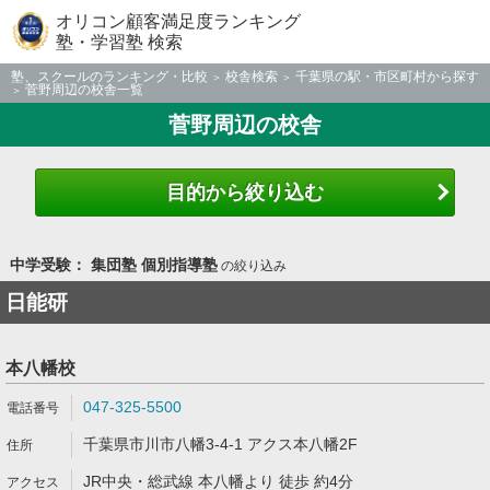
オリコン顧客満足度ランキング
塾・学習塾 検索
塾、スクールのランキング・比較
校舎検索
千葉県の駅・市区町村から探す
菅野周辺の校舎一覧
菅野周辺の校舎
目的から絞り込む
中学受験： 集団塾 個別指導塾
の絞り込み
日能研
本八幡校
047-325-5500
千葉県市川市八幡3-4-1 アクス本八幡2F
JR中央・総武線 本八幡より 徒歩 約4分