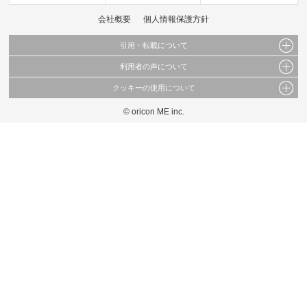
会社概要
個人情報保護方針
引用・転載について
利用者の声について
当サイトで公開されている情報（文字、写真、イラスト、画像データ等）及びこれらの配
置・編集および構造などについての著作権は株式会社oricon MEに帰属しております。
クッキーの使用について
当サイトに掲載している内容はすべてサービスの利用者が提出された見解・感想です。
これらの情報を権利者の許可なく無断転載・複製などの二次利用を行うことは固く禁じて
弊社が内容について正確性を含め一切保証するものではありません。
おります。
© oricon ME inc.
このサイトでは Cookie を使用して、ユーザーに合わせたコンテンツや広告の表示、ソー
弊社の見解・ 意見ではないことをご理解いただいた上でご覧ください。
シャル メディア機能の提供、広告の表示回数やクリック数の測定を行っています。
また、ユーザーによるサイトの利用状況についても情報を収集し、ソーシャル メディア
や広告配信、データ解析の各パートナーに提供しています。
各パートナーは、この情報とユーザーが各パートナーに提供した他の情報や、ユーザーが
各パートナーのサービスを使用したときに収集した他の情報を組み合わせて使用すること
があります。