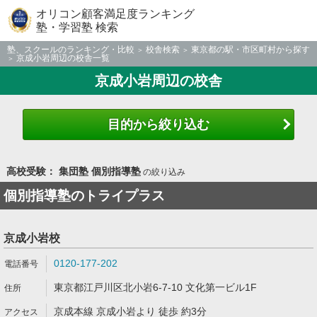
オリコン顧客満足度ランキング
塾・学習塾 検索
塾、スクールのランキング・比較
校舎検索
東京都の駅・市区町村から探す
京成小岩周辺の校舎一覧
京成小岩周辺の校舎
目的から絞り込む
高校受験： 集団塾 個別指導塾
の絞り込み
個別指導塾のトライプラス
京成小岩校
0120-177-202
東京都江戸川区北小岩6-7-10 文化第一ビル1F
京成本線 京成小岩より 徒歩 約3分