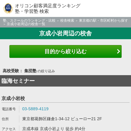
オリコン顧客満足度ランキング
塾・学習塾 検索
塾、スクールのランキング・比較
校舎検索
東京都の駅・市区町村から探す
京成小岩周辺の校舎一覧
京成小岩周辺の校舎
目的から絞り込む
高校受験： 集団塾
の絞り込み
臨海セミナー
京成小岩校
03-5889-4119
東京都葛飾区鎌倉1-34-12 ビューロー21 2F
京成本線 京成小岩より 徒歩 約4分