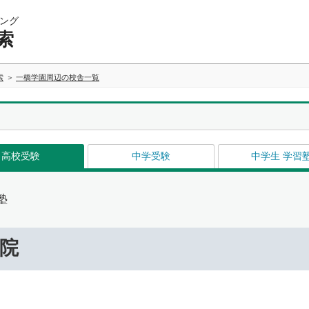
ング
索
索
一橋学園周辺の校舎一覧
高校受験
中学受験
中学生 学習
塾
院