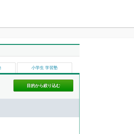
塾
小学生 学習塾