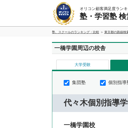
オリコン顧客満足度ランキ
塾・学習塾 検
塾、スクールのランキング・比較
東京都の路線検
一橋学園周辺の校舎
大学受験
集団塾
個別指導
代々木個別指導学
一橋学園校