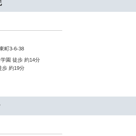
院
3-6-38
学園 徒歩 約14分
歩 約19分
ー