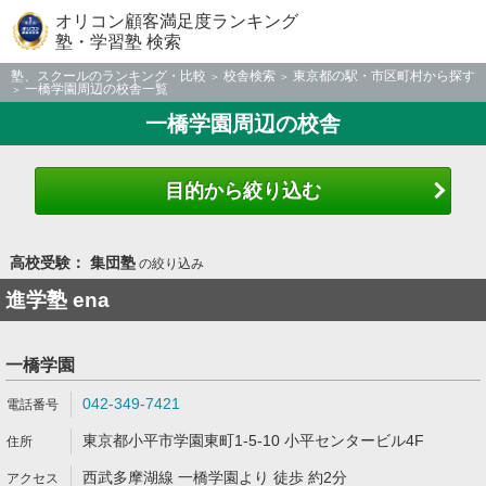
オリコン顧客満足度ランキング
塾・学習塾 検索
塾、スクールのランキング・比較
校舎検索
東京都の駅・市区町村から探す
一橋学園周辺の校舎一覧
一橋学園周辺の校舎
目的から絞り込む
高校受験： 集団塾
の絞り込み
進学塾 ena
一橋学園
042-349-7421
東京都小平市学園東町1-5-10 小平センタービル4F
西武多摩湖線 一橋学園より 徒歩 約2分