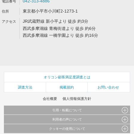
042-313-4886
東京都小平市小川町2-1273-1
JR武蔵野線 新小平より 徒歩 約3分
西武多摩湖線 青梅街道より 徒歩 約6分
西武多摩湖線 一橋学園より 徒歩 約16分
オリコン顧客満足度調査とは
調査方法
掲載規約
お問い合わせ
会社概要
個人情報保護方針
引用・転載について
利用者の声について
当サイトで公開されている情報（文字、写真、イラスト、画像データ等）及びこれらの配
置・編集および構造などについての著作権は株式会社oricon MEに帰属しております。
クッキーの使用について
当サイトに掲載している内容はすべてサービスの利用者が提出された見解・感想です。
これらの情報を権利者の許可なく無断転載・複製などの二次利用を行うことは固く禁じて