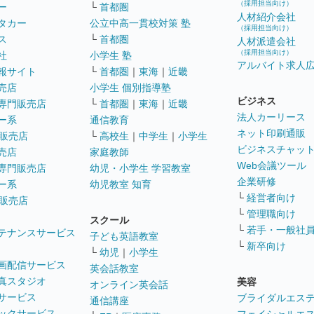
（採用担当向け）
ー
└
首都圏
人材紹介会社
タカー
公立中高一貫校対策 塾
（採用担当向け）
ス
└
首都圏
人材派遣会社
（採用担当向け）
社
小学生 塾
アルバイト求人
報サイト
└
首都圏
｜
東海
｜
近畿
売店
小学生 個別指導塾
ビジネス
専門販売店
└
首都圏
｜
東海
｜
近畿
法人カーリース
ー系
通信教育
ネット印刷通販
販売店
└
高校生
｜
中学生
｜
小学生
ビジネスチャッ
売店
家庭教師
Web会議ツール
専門販売店
幼児・小学生 学習教室
企業研修
ー系
幼児教室 知育
└
経営者向け
販売店
└
管理職向け
スクール
└
若手・一般社
テナンスサービス
子ども英語教室
└
新卒向け
└
幼児
｜
小学生
画配信サービス
英会話教室
真スタジオ
美容
オンライン英会話
サービス
ブライダルエス
通信講座
ックサービス