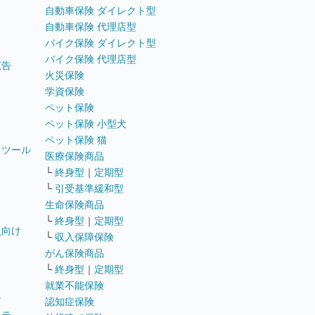
自動車保険 ダイレクト型
自動車保険 代理店型
バイク保険 ダイレクト型
バイク保険 代理店型
広告
火災保険
学資保険
ペット保険
ペット保険 小型犬
ペット保険 猫
トツール
医療保険商品
└
終身型
｜
定期型
└
引受基準緩和型
生命保険商品
└
終身型
｜
定期型
員向け
└
収入保障保険
がん保険商品
└
終身型
｜
定期型
就業不能保険
テ
認知症保険