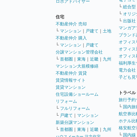
ロボアドバイザー
└
総合型
└
オリジ
住宅
└
出版社
不動産仲介 売却
マンガア
└
マンション
｜
戸建て
｜
土地
ブランド
不動産仲介 購入
オフィス
└
マンション
｜
戸建て
オフィス
分譲マンション管理会社
オフィス
└
首都圏
｜
東海
｜
近畿
｜
九州
福利厚生
マンション大規模修繕
電力会社
不動産仲介 賃貸
子ども見
賃貸情報サイト
賃貸マンション
トラベル
住宅設備ショールーム
旅行予約
リフォーム
└
国内旅
└
フルリフォーム
航空券比
└
戸建て
｜
マンション
ホテル比
新築分譲マンション
格安航空券
└
首都圏
｜
東海
｜
近畿
｜
九州
└
国内線
ハウスメーカー 注文住宅