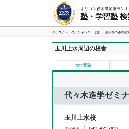
オリコン顧客満足度ランキ
塾・学習塾 検
塾、スクールのランキング・比較
東京都の路線検
玉川上水周辺の校舎
大学受験
代々木進学ゼミ
玉川上水校
042-590-7627