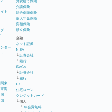
ステ
外貨建て保険
介護保険
サイト
総合保障保険
個人年金保険
変額保険
積立保険
ング
グ
金融
ネット証券
ウンター
NISA
イト
└
証券会社
リ
└
銀行
iDeCo
└
証券会社
└
銀行
｜
関東
FX
｜
東海
住宅ローン
四国
クレジットカード
全国
└ 個人
ス
└
年会費無料