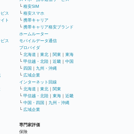
└
格安SIM
ービス
└
格安スマホ
サイト
└
携帯キャリア
└
携帯キャリア格安ブランド
ホームルーター
ービス
モバイルデータ通信
ト
プロバイダ
└
北海道
｜
東北
｜
関東
｜
東海
└
甲信越・北陸
｜
近畿
｜
中国
└
四国
｜
九州・沖縄
職
└
広域企業
インターネット回線
遣
└
北海道
｜
東北
｜
関東
└
甲信越・北陸
｜
東海
｜
近畿
ス
└
中国・四国
｜
九州・沖縄
└
広域企業
専門家評価
ト
保険