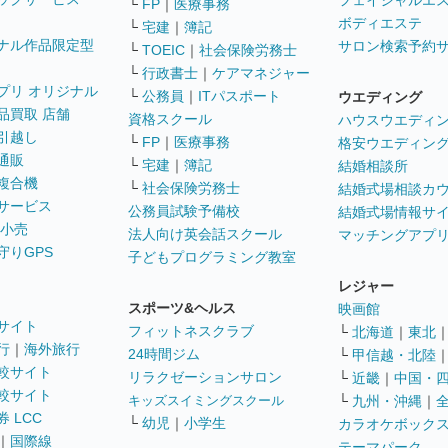
フェイシャルエ
└
FP
｜
医療事務
ボディエステ
└
宅建
｜
簿記
ナル作品限定型
サロン検索予約
└
TOEIC
｜
社会保険労務士
└
行政書士
｜
ケアマネジャー
プリ オリジナル
└
公務員
｜
ITパスポート
ウエディング
品買取 店舗
資格スクール
ハウスウエディ
引越し
└
FP
｜
医療事務
格安ウエディン
通販
└
宅建
｜
簿記
結婚相談所
複合機
└
社会保険労務士
結婚式場相談カ
サービス
公務員試験予備校
結婚式場情報サ
 小売
法人向け英会話スクール
マッチングアプ
守りGPS
子どもプログラミング教室
レジャー
スポーツ&ヘルス
映画館
サイト
フィットネスクラブ
└
北海道
｜
東北
行
｜
海外旅行
24時間ジム
└
甲信越・北陸
較サイト
リラクゼーションサロン
└
近畿
｜
中国・
較サイト
キッズスイミングスクール
└
九州・沖縄
｜
 LCC
└
幼児
｜
小学生
カラオケボック
｜
国際線
テーマパーク