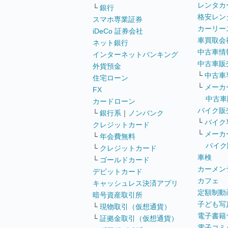
レンタカ
└
銀行
格安レン
スマホ専業証券
カーリー
iDeCo 証券会社
車買取会
ネット銀行
中古車情
インターネットバンキング
中古車販
外貨預金
└
中古車
住宅ローン
└
メーカ
FX
中古車
カードローン
バイク販
└
銀行系
｜
ノンバンク
└
バイク
クレジットカード
└
メーカ
└
年会費無料
バイク
└
クレジットカード
車検
└
ゴールドカード
カーメン
デビットカード
カフェ
キャッシュレス決済アプリ
定額制動
暗号資産取引所
子ども写
└
現物取引（仮想通貨）
電子書籍
└
証拠金取引（仮想通貨）
電子コミ