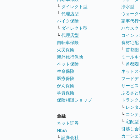
└
ダイレクト型
浄水型
└
代理店型
ウォータ
バイク保険
家事代行
└
ダイレクト型
ハウスク
└
代理店型
コインラ
自転車保険
食材宅配
火災保険
└
首都圏
海外旅行保険
ミールキ
ペット保険
└
首都圏
生命保険
ネットス
医療保険
フードデ
がん保険
サービス
学資保険
ふるさと
保険相談ショップ
トランク
└
レンタ
└
コンテ
金融
└
宅配型
ネット証券
引越し会
NISA
カーシェ
└
証券会社