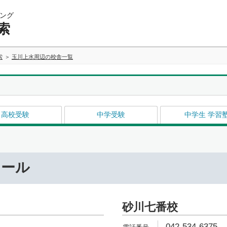
ング
索
索
玉川上水周辺の校舎一覧
高校受験
中学受験
中学生 学習
ナール
砂川七番校
042-534-6375