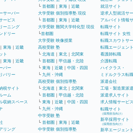
└
首都圏
｜
東海
｜
近畿
就活サイト
ーサーバー
大学受験 個別指導塾 現役
逆求人型就活サ
サービス
└
首都圏
｜
東海
｜
近畿
アルバイト情報
リーニング
大学受験 難関大学特化型 現役
転職サイト
ンドリー
└
首都圏
転職サイト 女性
大学受験 映像授業
転職スカウトサ
｜
東海
｜
近畿
高校受験 塾
転職エージェン
ット
└
北海道
｜
東北
｜
北関東
看護師転職
｜
東海
｜
近畿
└
首都圏
｜
甲信越・北陸
介護転職
ーパー
└
東海
｜
近畿
｜
中国・四国
ハイクラス・
リバリー
└
九州・沖縄
ミドルクラス転
高校受験 個別指導塾
派遣会社
納税サイト
└
北海道
｜
東北
｜
北関東
工場・製造業派
ルーム
└
首都圏
｜
甲信越・北陸
派遣求人サイト
ル収納スペース
└
東海
｜
近畿
｜
中国・四国
求人情報サービ
ナ
└
九州・沖縄
転職サイト
（採用担当向け）
中学受験 塾
新卒採用サイト
社
└
首都圏
｜
東海
｜
近畿
（採用担当向け）
アリング
中学受験 個別指導塾
新卒エージェン