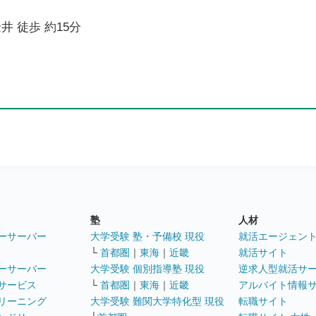
井 徒歩 約15分
塾
人材
ーサーバー
大学受験 塾・予備校 現役
就活エージェン
└
首都圏
｜
東海
｜
近畿
就活サイト
ーサーバー
大学受験 個別指導塾 現役
逆求人型就活サ
サービス
└
首都圏
｜
東海
｜
近畿
アルバイト情報
リーニング
大学受験 難関大学特化型 現役
転職サイト