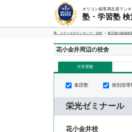
オリコン顧客満足度ランキ
塾・学習塾 検
塾、スクールのランキング・比較
東京都の路線検
花小金井周辺の校舎
大学受験
集団塾
個別指導
栄光ゼミナール
花小金井校