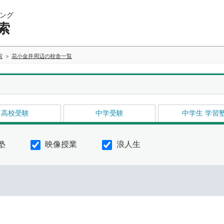
ング
索
索
花小金井周辺の校舎一覧
高校受験
中学受験
中学生 学習
塾
映像授業
浪人生