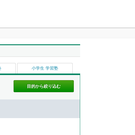
塾
小学生 学習塾