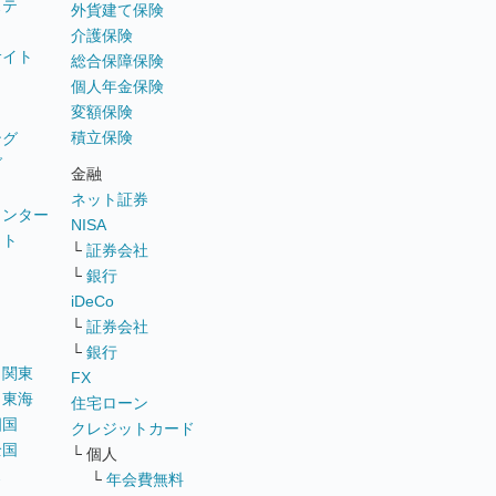
ステ
外貨建て保険
介護保険
サイト
総合保障保険
個人年金保険
変額保険
積立保険
ング
グ
金融
ネット証券
ウンター
NISA
イト
└
証券会社
リ
└
銀行
iDeCo
└
証券会社
└
銀行
｜
関東
FX
｜
東海
住宅ローン
四国
クレジットカード
全国
└ 個人
ス
└
年会費無料