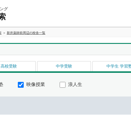
ング
索
索
新井薬師前周辺の校舎一覧
高校受験
中学受験
中学生 学習
塾
映像授業
浪人生