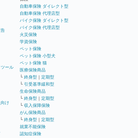
自動車保険 ダイレクト型
自動車保険 代理店型
バイク保険 ダイレクト型
バイク保険 代理店型
広告
火災保険
学資保険
ペット保険
ペット保険 小型犬
ペット保険 猫
トツール
医療保険商品
└
終身型
｜
定期型
└
引受基準緩和型
生命保険商品
└
終身型
｜
定期型
員向け
└
収入保障保険
がん保険商品
└
終身型
｜
定期型
就業不能保険
テ
認知症保険