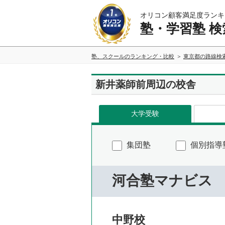
オリコン顧客満足度ランキ
塾・学習塾 検
塾、スクールのランキング・比較
東京都の路線検
新井薬師前周辺の校舎
大学受験
集団塾
個別指導
河合塾マナビス
中野校