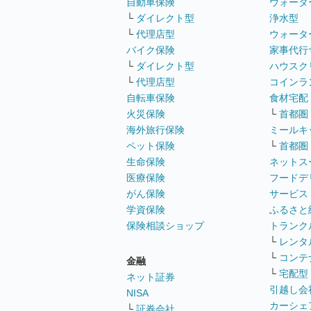
自動車保険
ウォータ
└
ダイレクト型
浄水型
└
代理店型
ウォータ
バイク保険
家事代行
└
ダイレクト型
ハウスク
└
代理店型
コインラ
自転車保険
食材宅配
火災保険
└
首都圏
海外旅行保険
ミールキ
ペット保険
└
首都圏
生命保険
ネットス
医療保険
フードデ
がん保険
サービス
学資保険
ふるさと
保険相談ショップ
トランク
└
レンタ
└
コンテ
金融
└
宅配型
ネット証券
引越し会
NISA
カーシェ
└
証券会社