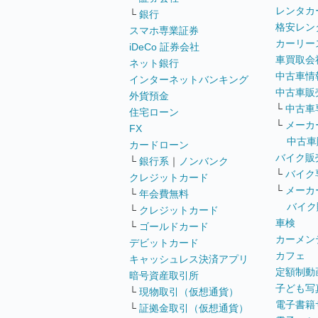
レンタカ
└
銀行
格安レン
スマホ専業証券
カーリー
iDeCo 証券会社
車買取会
ネット銀行
中古車情
インターネットバンキング
中古車販
外貨預金
└
中古車
住宅ローン
└
メーカ
FX
中古車
カードローン
バイク販
└
銀行系
｜
ノンバンク
└
バイク
クレジットカード
└
メーカ
└
年会費無料
バイク
└
クレジットカード
車検
└
ゴールドカード
カーメン
デビットカード
カフェ
キャッシュレス決済アプリ
定額制動
暗号資産取引所
子ども写
└
現物取引（仮想通貨）
電子書籍
└
証拠金取引（仮想通貨）