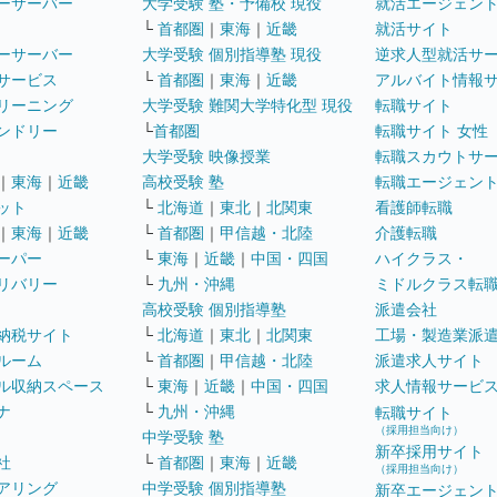
ーサーバー
大学受験 塾・予備校 現役
就活エージェン
└
首都圏
｜
東海
｜
近畿
就活サイト
ーサーバー
大学受験 個別指導塾 現役
逆求人型就活サ
サービス
└
首都圏
｜
東海
｜
近畿
アルバイト情報
リーニング
大学受験 難関大学特化型 現役
転職サイト
ンドリー
└
首都圏
転職サイト 女性
大学受験 映像授業
転職スカウトサ
｜
東海
｜
近畿
高校受験 塾
転職エージェン
ット
└
北海道
｜
東北
｜
北関東
看護師転職
｜
東海
｜
近畿
└
首都圏
｜
甲信越・北陸
介護転職
ーパー
└
東海
｜
近畿
｜
中国・四国
ハイクラス・
リバリー
└
九州・沖縄
ミドルクラス転
高校受験 個別指導塾
派遣会社
納税サイト
└
北海道
｜
東北
｜
北関東
工場・製造業派
ルーム
└
首都圏
｜
甲信越・北陸
派遣求人サイト
ル収納スペース
└
東海
｜
近畿
｜
中国・四国
求人情報サービ
ナ
└
九州・沖縄
転職サイト
（採用担当向け）
中学受験 塾
新卒採用サイト
社
└
首都圏
｜
東海
｜
近畿
（採用担当向け）
アリング
中学受験 個別指導塾
新卒エージェン