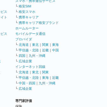
ト
スマホ・携帯通信サービス
└
格安SIM
ービス
└
格安スマホ
サイト
└
携帯キャリア
└
携帯キャリア格安ブランド
ホームルーター
ービス
モバイルデータ通信
ト
プロバイダ
└
北海道
｜
東北
｜
関東
｜
東海
└
甲信越・北陸
｜
近畿
｜
中国
└
四国
｜
九州・沖縄
職
└
広域企業
インターネット回線
遣
└
北海道
｜
東北
｜
関東
└
甲信越・北陸
｜
東海
｜
近畿
ス
└
中国・四国
｜
九州・沖縄
└
広域企業
専門家評価
ト
保険