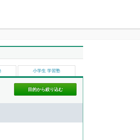
塾
小学生 学習塾