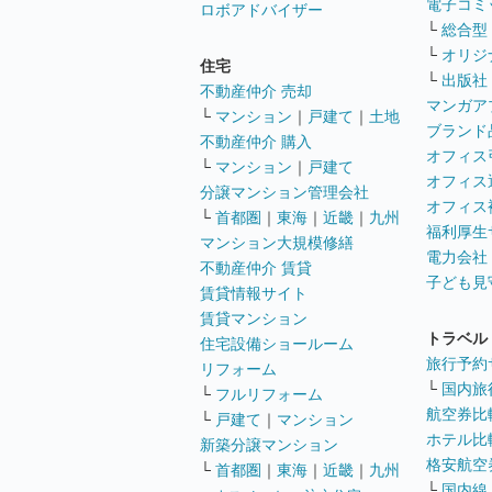
電子コミ
ロボアドバイザー
└
総合型
└
オリジ
住宅
└
出版社
不動産仲介 売却
マンガア
└
マンション
｜
戸建て
｜
土地
ブランド
不動産仲介 購入
オフィス
└
マンション
｜
戸建て
オフィス
分譲マンション管理会社
オフィス
└
首都圏
｜
東海
｜
近畿
｜
九州
福利厚生
マンション大規模修繕
電力会社
不動産仲介 賃貸
子ども見
賃貸情報サイト
賃貸マンション
トラベル
住宅設備ショールーム
旅行予約
リフォーム
└
国内旅
└
フルリフォーム
航空券比
└
戸建て
｜
マンション
ホテル比
新築分譲マンション
格安航空券
└
首都圏
｜
東海
｜
近畿
｜
九州
└
国内線