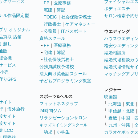
ックサービス
フェイシャルエ
└
FP
｜
医療事務
ボディエステ
└
宅建
｜
簿記
ナル作品限定型
サロン検索予約
└
TOEIC
｜
社会保険労務士
└
行政書士
｜
ケアマネジャー
プリ オリジナル
└
公務員
｜
ITパスポート
ウエディング
品買取 店舗
資格スクール
ハウスウエディ
引越し
└
FP
｜
医療事務
格安ウエディン
通販
└
宅建
｜
簿記
結婚相談所
複合機
└
社会保険労務士
結婚式場相談カ
サービス
公務員試験予備校
結婚式場情報サ
 小売
法人向け英会話スクール
マッチングアプ
守りGPS
子どもプログラミング教室
レジャー
スポーツ&ヘルス
映画館
サイト
フィットネスクラブ
└
北海道
｜
東北
行
｜
海外旅行
24時間ジム
└
甲信越・北陸
較サイト
リラクゼーションサロン
└
近畿
｜
中国・
較サイト
キッズスイミングスクール
└
九州・沖縄
｜
 LCC
└
幼児
｜
小学生
カラオケボック
｜
国際線