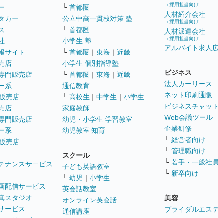
（採用担当向け）
ー
└
首都圏
人材紹介会社
タカー
公立中高一貫校対策 塾
（採用担当向け）
ス
└
首都圏
人材派遣会社
（採用担当向け）
社
小学生 塾
アルバイト求人
報サイト
└
首都圏
｜
東海
｜
近畿
売店
小学生 個別指導塾
ビジネス
専門販売店
└
首都圏
｜
東海
｜
近畿
法人カーリース
ー系
通信教育
ネット印刷通販
販売店
└
高校生
｜
中学生
｜
小学生
ビジネスチャッ
売店
家庭教師
Web会議ツール
専門販売店
幼児・小学生 学習教室
企業研修
ー系
幼児教室 知育
└
経営者向け
販売店
└
管理職向け
スクール
└
若手・一般社
テナンスサービス
子ども英語教室
└
新卒向け
└
幼児
｜
小学生
画配信サービス
英会話教室
真スタジオ
美容
オンライン英会話
サービス
ブライダルエス
通信講座