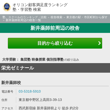
オリコン顧客満足度ランキング
塾・学習塾 検索
塾、スクールのランキング・比較
校舎検索
東京都の駅・市区町村から探す
新井薬師前周辺の校舎一覧
新井薬師前周辺の校舎
目的から絞り込む
大学受験： 集団塾 映像授業 個別指導塾
の絞り込み
栄光ゼミナール
新井薬師校
03-5318-5910
東京都中野区上高田3-39-13
西武新宿線 新井薬師前より 徒歩 約2分