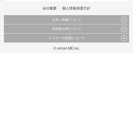
会社概要
個人情報保護方針
引用・転載について
利用者の声について
当サイトで公開されている情報（文字、写真、イラスト、画像データ等）及びこれらの配
置・編集および構造などについての著作権は株式会社oricon MEに帰属しております。
クッキーの使用について
当サイトに掲載している内容はすべてサービスの利用者が提出された見解・感想です。
これらの情報を権利者の許可なく無断転載・複製などの二次利用を行うことは固く禁じて
弊社が内容について正確性を含め一切保証するものではありません。
おります。
© oricon ME inc.
このサイトでは Cookie を使用して、ユーザーに合わせたコンテンツや広告の表示、ソー
弊社の見解・ 意見ではないことをご理解いただいた上でご覧ください。
シャル メディア機能の提供、広告の表示回数やクリック数の測定を行っています。
また、ユーザーによるサイトの利用状況についても情報を収集し、ソーシャル メディア
や広告配信、データ解析の各パートナーに提供しています。
各パートナーは、この情報とユーザーが各パートナーに提供した他の情報や、ユーザーが
各パートナーのサービスを使用したときに収集した他の情報を組み合わせて使用すること
があります。