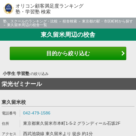
オリコン顧客満足度ランキング
塾・学習塾 検索
塾、スクールのランキング・比較
校舎検索
東京都の駅・市区町村から探す
東久留米周辺の校舎一覧
東久留米周辺の校舎
目的から絞り込む
小学生 学習塾
の絞り込み
栄光ゼミナール
東久留米校
042-479-1586
東京都東久留米市本町1-5-2 グランディール石坂2F
西武池袋線 東久留米より 徒歩 約1分