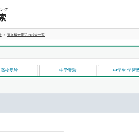
ング
索
索
東久留米周辺の校舎一覧
高校受験
中学受験
中学生 学習