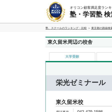
オリコン顧客満足度ランキ
塾・学習塾 検
塾、スクールのランキング・比較
東京都の路線検
東久留米周辺の校舎
大学受験
栄光ゼミナール
東久留米校
042-479-1586