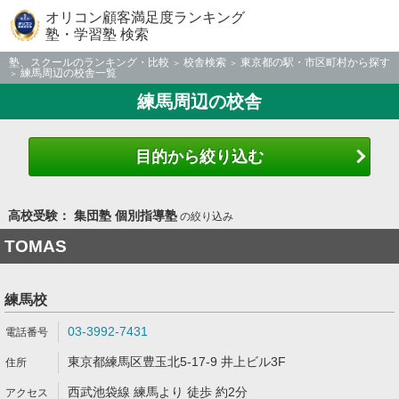
オリコン顧客満足度ランキング
塾・学習塾 検索
塾、スクールのランキング・比較
校舎検索
東京都の駅・市区町村から探す
練馬周辺の校舎一覧
練馬周辺の校舎
目的から絞り込む
高校受験： 集団塾 個別指導塾
の絞り込み
TOMAS
練馬校
03-3992-7431
東京都練馬区豊玉北5-17-9 井上ビル3F
西武池袋線 練馬より 徒歩 約2分