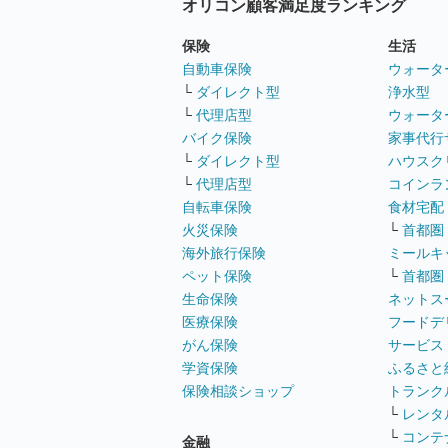
オリコン顧客満足度ランキング
保険
生活
自動車保険
ウォータ
└
ダイレクト型
浄水型
└
代理店型
ウォータ
バイク保険
家事代行
└
ダイレクト型
ハウスク
└
代理店型
コインラ
自転車保険
食材宅配
火災保険
└
首都圏
海外旅行保険
ミールキ
ペット保険
└
首都圏
生命保険
ネットス
医療保険
フードデ
がん保険
サービス
学資保険
ふるさと
保険相談ショップ
トランク
└
レンタ
└
コンテ
金融