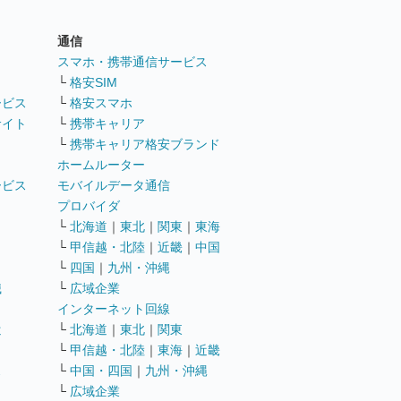
通信
ト
スマホ・携帯通信サービス
└
格安SIM
ービス
└
格安スマホ
サイト
└
携帯キャリア
└
携帯キャリア格安ブランド
ホームルーター
ービス
モバイルデータ通信
ト
プロバイダ
└
北海道
｜
東北
｜
関東
｜
東海
└
甲信越・北陸
｜
近畿
｜
中国
└
四国
｜
九州・沖縄
職
└
広域企業
インターネット回線
遣
└
北海道
｜
東北
｜
関東
└
甲信越・北陸
｜
東海
｜
近畿
ス
└
中国・四国
｜
九州・沖縄
└
広域企業