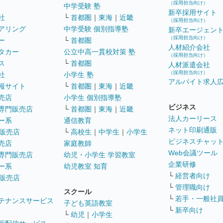
（採用担当向け）
中学受験 塾
新卒採用サイト
社
└
首都圏
｜
東海
｜
近畿
（採用担当向け）
アリング
中学受験 個別指導塾
新卒エージェン
（採用担当向け）
ー
└
首都圏
人材紹介会社
タカー
公立中高一貫校対策 塾
（採用担当向け）
ス
└
首都圏
人材派遣会社
（採用担当向け）
社
小学生 塾
アルバイト求人
報サイト
└
首都圏
｜
東海
｜
近畿
売店
小学生 個別指導塾
ビジネス
専門販売店
└
首都圏
｜
東海
｜
近畿
法人カーリース
ー系
通信教育
ネット印刷通販
販売店
└
高校生
｜
中学生
｜
小学生
ビジネスチャッ
売店
家庭教師
Web会議ツール
専門販売店
幼児・小学生 学習教室
企業研修
ー系
幼児教室 知育
└
経営者向け
販売店
└
管理職向け
スクール
└
若手・一般社
テナンスサービス
子ども英語教室
└
新卒向け
└
幼児
｜
小学生