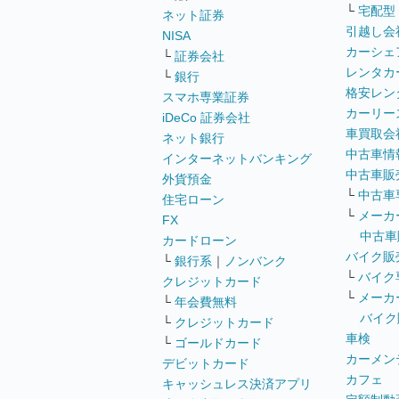
└
宅配型
ネット証券
引越し会
NISA
カーシェ
└
証券会社
レンタカ
└
銀行
格安レン
スマホ専業証券
カーリー
iDeCo 証券会社
車買取会
ネット銀行
中古車情
インターネットバンキング
中古車販
外貨預金
└
中古車
住宅ローン
└
メーカ
FX
中古車
カードローン
バイク販
└
銀行系
｜
ノンバンク
└
バイク
クレジットカード
└
メーカ
└
年会費無料
バイク
└
クレジットカード
車検
└
ゴールドカード
カーメン
デビットカード
カフェ
キャッシュレス決済アプリ