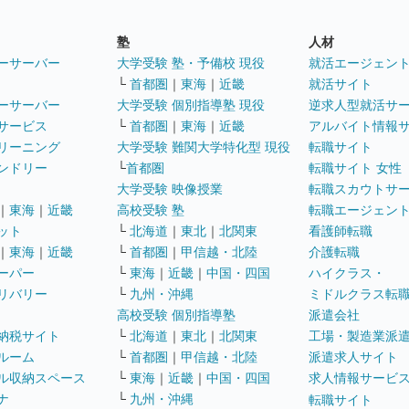
塾
人材
ーサーバー
大学受験 塾・予備校 現役
就活エージェン
└
首都圏
｜
東海
｜
近畿
就活サイト
ーサーバー
大学受験 個別指導塾 現役
逆求人型就活サ
サービス
└
首都圏
｜
東海
｜
近畿
アルバイト情報
リーニング
大学受験 難関大学特化型 現役
転職サイト
ンドリー
└
首都圏
転職サイト 女性
大学受験 映像授業
転職スカウトサ
｜
東海
｜
近畿
高校受験 塾
転職エージェン
ット
└
北海道
｜
東北
｜
北関東
看護師転職
｜
東海
｜
近畿
└
首都圏
｜
甲信越・北陸
介護転職
ーパー
└
東海
｜
近畿
｜
中国・四国
ハイクラス・
リバリー
└
九州・沖縄
ミドルクラス転
高校受験 個別指導塾
派遣会社
納税サイト
└
北海道
｜
東北
｜
北関東
工場・製造業派
ルーム
└
首都圏
｜
甲信越・北陸
派遣求人サイト
ル収納スペース
└
東海
｜
近畿
｜
中国・四国
求人情報サービ
ナ
└
九州・沖縄
転職サイト