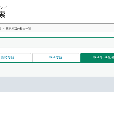
ング
索
索
練馬周辺の校舎一覧
高校受験
中学受験
中学生 学習