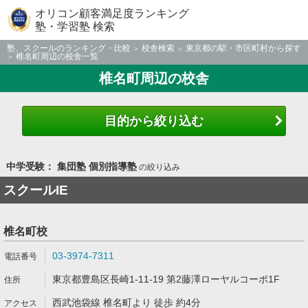
オリコン顧客満足度ランキング
塾・学習塾 検索
塾、スクールのランキング・比較
校舎検索
東京都の駅・市区町村から探す
椎名町周辺の校舎一覧
椎名町周辺の校舎
目的から絞り込む
中学受験： 集団塾 個別指導塾
の絞り込み
スクールIE
椎名町校
03-3974-7311
東京都豊島区長崎1-11-19 第2藤澤ローヤルコーポ1F
西武池袋線 椎名町より 徒歩 約4分