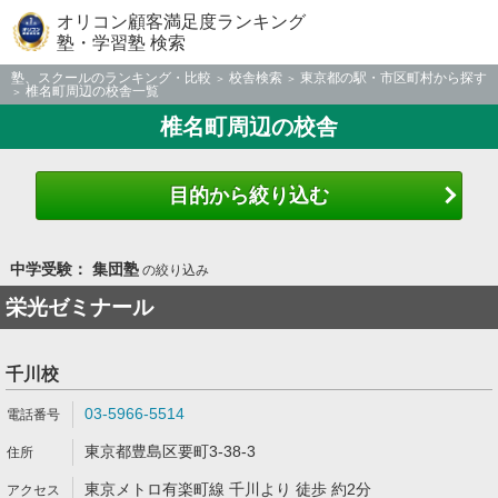
オリコン顧客満足度ランキング
塾・学習塾 検索
塾、スクールのランキング・比較
校舎検索
東京都の駅・市区町村から探す
椎名町周辺の校舎一覧
椎名町周辺の校舎
目的から絞り込む
中学受験： 集団塾
の絞り込み
栄光ゼミナール
千川校
03-5966-5514
東京都豊島区要町3-38-3
東京メトロ有楽町線 千川より 徒歩 約2分