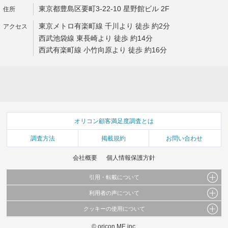
東京都豊島区要町3-22-10 星野館ビル 2F
東京メトロ有楽町線 千川より 徒歩 約2分
西武池袋線 東長崎より 徒歩 約14分
西武有楽町線 小竹向原より 徒歩 約16分
オリコン顧客満足度調査とは
調査方法
掲載規約
お問い合わせ
会社概要
個人情報保護方針
引用・転載について
利用者の声について
当サイトで公開されている情報（文字、写真、イラスト、画像データ等）及びこれらの配
置・編集および構造などについての著作権は株式会社oricon MEに帰属しております。
クッキーの使用について
当サイトに掲載している内容はすべてサービスの利用者が提出された見解・感想です。
これらの情報を権利者の許可なく無断転載・複製などの二次利用を行うことは固く禁じて
弊社が内容について正確性を含め一切保証するものではありません。
おります。
© oricon ME inc.
このサイトでは Cookie を使用して、ユーザーに合わせたコンテンツや広告の表示、ソー