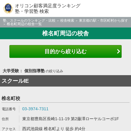
オリコン顧客満足度ランキング
塾・学習塾 検索
塾、スクールのランキング・比較
校舎検索
東京都の駅・市区町村から探す
椎名町周辺の校舎一覧
椎名町周辺の校舎
目的から絞り込む
大学受験： 個別指導塾
の絞り込み
スクールIE
椎名町校
03-3974-7311
東京都豊島区長崎1-11-19 第2藤澤ローヤルコーポ1F
西武池袋線 椎名町より 徒歩 約4分