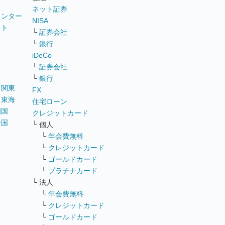
ネット証券
ウンター
NISA
イト
└
証券会社
リ
└
銀行
iDeCo
└
証券会社
└
銀行
｜
関東
FX
｜
東海
住宅ローン
四国
クレジットカード
全国
└ 個人
ス
└
年会費無料
└
クレジットカード
└
ゴールドカード
└
プラチナカード
└ 法人
└
年会費無料
└
クレジットカード
└
ゴールドカード