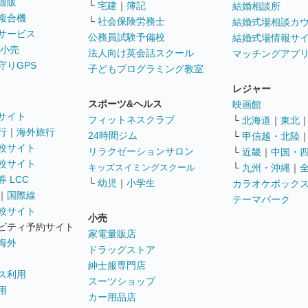
通販
└
宅建
｜
簿記
結婚相談所
複合機
└
社会保険労務士
結婚式場相談カ
サービス
公務員試験予備校
結婚式場情報サ
 小売
法人向け英会話スクール
マッチングアプ
守りGPS
子どもプログラミング教室
レジャー
スポーツ&ヘルス
映画館
サイト
フィットネスクラブ
└
北海道
｜
東北
行
｜
海外旅行
24時間ジム
└
甲信越・北陸
較サイト
リラクゼーションサロン
└
近畿
｜
中国・
較サイト
キッズスイミングスクール
└
九州・沖縄
｜
 LCC
└
幼児
｜
小学生
カラオケボック
｜
国際線
テーマパーク
較サイト
小売
ビティ予約サイト
家電量販店
海外
ドラッグストア
紳士服専門店
ス利用
スーツショップ
用
カー用品店