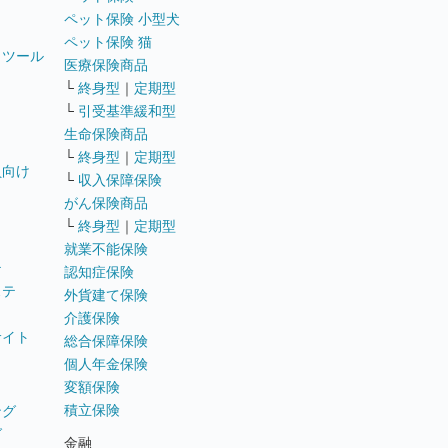
ペット保険 小型犬
ペット保険 猫
トツール
医療保険商品
└
終身型
｜
定期型
└
引受基準緩和型
生命保険商品
└
終身型
｜
定期型
員向け
└
収入保障保険
がん保険商品
└
終身型
｜
定期型
就業不能保険
テ
認知症保険
ステ
外貨建て保険
介護保険
サイト
総合保障保険
個人年金保険
変額保険
積立保険
ング
グ
金融