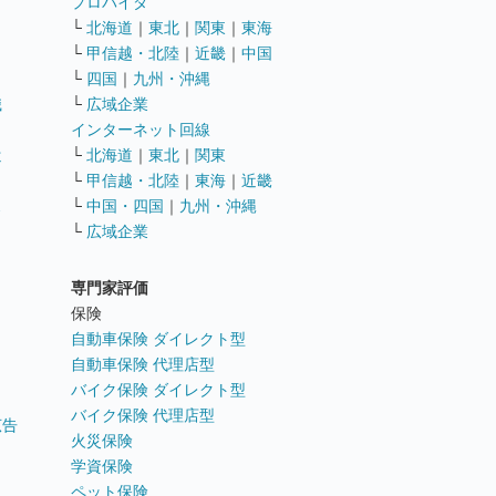
ト
プロバイダ
└
北海道
｜
東北
｜
関東
｜
東海
└
甲信越・北陸
｜
近畿
｜
中国
└
四国
｜
九州・沖縄
職
└
広域企業
インターネット回線
遣
└
北海道
｜
東北
｜
関東
└
甲信越・北陸
｜
東海
｜
近畿
ス
└
中国・四国
｜
九州・沖縄
└
広域企業
専門家評価
ト
保険
自動車保険 ダイレクト型
自動車保険 代理店型
バイク保険 ダイレクト型
バイク保険 代理店型
広告
火災保険
学資保険
ペット保険