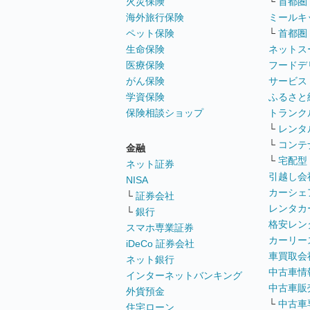
火災保険
└
首都圏
海外旅行保険
ミールキ
ペット保険
└
首都圏
生命保険
ネットス
医療保険
フードデ
がん保険
サービス
学資保険
ふるさと
保険相談ショップ
トランク
└
レンタ
└
コンテ
金融
└
宅配型
ネット証券
引越し会
NISA
カーシェ
└
証券会社
レンタカ
└
銀行
格安レン
スマホ専業証券
カーリー
iDeCo 証券会社
車買取会
ネット銀行
中古車情
インターネットバンキング
中古車販
外貨預金
└
中古車
住宅ローン