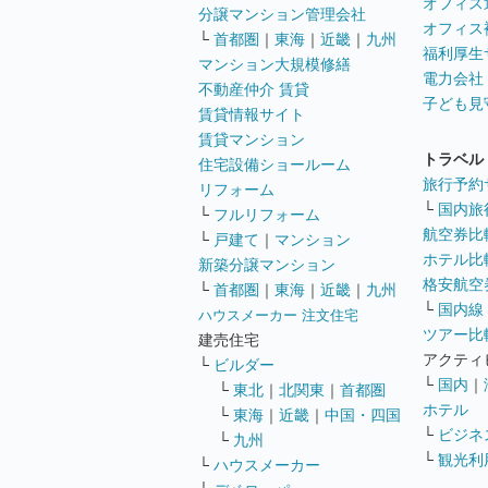
オフィス
分譲マンション管理会社
オフィス
└
首都圏
｜
東海
｜
近畿
｜
九州
福利厚生
マンション大規模修繕
電力会社
不動産仲介 賃貸
子ども見
賃貸情報サイト
賃貸マンション
トラベル
住宅設備ショールーム
旅行予約
リフォーム
└
国内旅
└
フルリフォーム
航空券比
└
戸建て
｜
マンション
ホテル比
新築分譲マンション
格安航空券
└
首都圏
｜
東海
｜
近畿
｜
九州
└
国内線
ハウスメーカー 注文住宅
ツアー比
建売住宅
アクティ
└
ビルダー
└
国内
｜
└
東北
｜
北関東
｜
首都圏
ホテル
└
東海
｜
近畿
｜
中国・四国
└
ビジネ
└
九州
└
観光利
└
ハウスメーカー