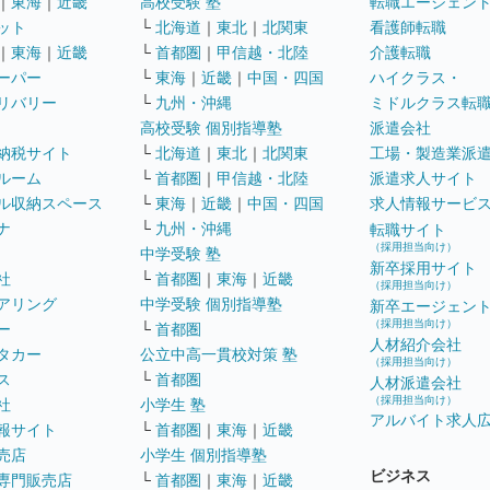
｜
東海
｜
近畿
高校受験 塾
転職エージェン
ット
└
北海道
｜
東北
｜
北関東
看護師転職
｜
東海
｜
近畿
└
首都圏
｜
甲信越・北陸
介護転職
ーパー
└
東海
｜
近畿
｜
中国・四国
ハイクラス・
リバリー
└
九州・沖縄
ミドルクラス転
高校受験 個別指導塾
派遣会社
納税サイト
└
北海道
｜
東北
｜
北関東
工場・製造業派
ルーム
└
首都圏
｜
甲信越・北陸
派遣求人サイト
ル収納スペース
└
東海
｜
近畿
｜
中国・四国
求人情報サービ
ナ
└
九州・沖縄
転職サイト
（採用担当向け）
中学受験 塾
新卒採用サイト
社
└
首都圏
｜
東海
｜
近畿
（採用担当向け）
アリング
中学受験 個別指導塾
新卒エージェン
（採用担当向け）
ー
└
首都圏
人材紹介会社
タカー
公立中高一貫校対策 塾
（採用担当向け）
ス
└
首都圏
人材派遣会社
（採用担当向け）
社
小学生 塾
アルバイト求人
報サイト
└
首都圏
｜
東海
｜
近畿
売店
小学生 個別指導塾
ビジネス
専門販売店
└
首都圏
｜
東海
｜
近畿