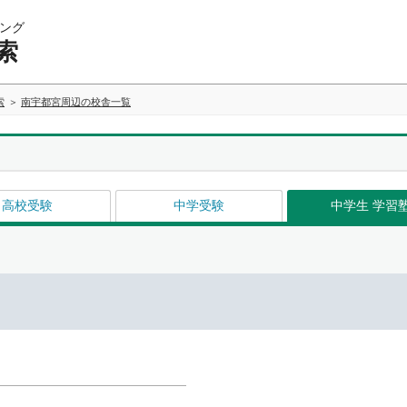
ング
索
索
南宇都宮周辺の校舎一覧
高校受験
中学受験
中学生 学習