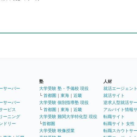
塾
人材
ーサーバー
大学受験 塾・予備校 現役
就活エージェン
└
首都圏
｜
東海
｜
近畿
就活サイト
ーサーバー
大学受験 個別指導塾 現役
逆求人型就活サ
サービス
└
首都圏
｜
東海
｜
近畿
アルバイト情報
リーニング
大学受験 難関大学特化型 現役
転職サイト
ンドリー
└
首都圏
転職サイト 女性
大学受験 映像授業
転職スカウトサ