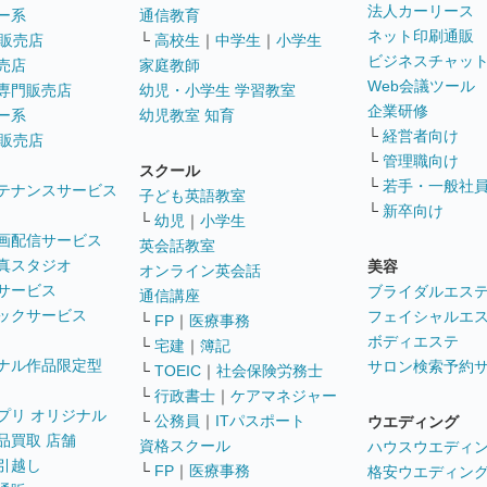
法人カーリース
ー系
通信教育
ネット印刷通販
販売店
└
高校生
｜
中学生
｜
小学生
ビジネスチャッ
売店
家庭教師
Web会議ツール
専門販売店
幼児・小学生 学習教室
企業研修
ー系
幼児教室 知育
└
経営者向け
販売店
└
管理職向け
スクール
└
若手・一般社
テナンスサービス
子ども英語教室
└
新卒向け
└
幼児
｜
小学生
画配信サービス
英会話教室
真スタジオ
美容
オンライン英会話
サービス
ブライダルエス
通信講座
ックサービス
フェイシャルエ
└
FP
｜
医療事務
ボディエステ
└
宅建
｜
簿記
ナル作品限定型
サロン検索予約
└
TOEIC
｜
社会保険労務士
└
行政書士
｜
ケアマネジャー
プリ オリジナル
└
公務員
｜
ITパスポート
ウエディング
品買取 店舗
資格スクール
ハウスウエディ
引越し
└
FP
｜
医療事務
格安ウエディン