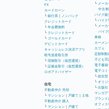
└
メーカ
FX
中古車
カードローン
バイク販
└
銀行系
｜
ノンバンク
└
バイク
クレジットカード
└
メーカ
└
年会費無料
バイク
└
クレジットカード
車検
└
ゴールドカード
カーメン
デビットカード
カフェ
キャッシュレス決済アプリ
定額制動
暗号資産取引所
子ども写
└
現物取引（仮想通貨）
電子書籍
└
証拠金取引（仮想通貨）
電子コミ
ロボアドバイザー
└
総合型
└
オリジ
住宅
└
出版社
不動産仲介 売却
マンガア
└
マンション
｜
戸建て
｜
土地
ブランド
不動産仲介 購入
オフィス
└
マンション
｜
戸建て