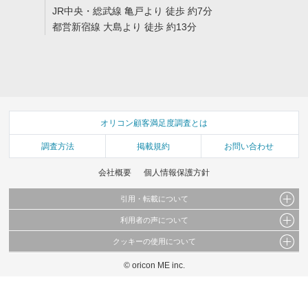
JR中央・総武線 亀戸より 徒歩 約7分
都営新宿線 大島より 徒歩 約13分
オリコン顧客満足度調査とは
調査方法
掲載規約
お問い合わせ
会社概要
個人情報保護方針
引用・転載について
利用者の声について
当サイトで公開されている情報（文字、写真、イラスト、画像データ等）及びこれらの配
置・編集および構造などについての著作権は株式会社oricon MEに帰属しております。
クッキーの使用について
当サイトに掲載している内容はすべてサービスの利用者が提出された見解・感想です。
これらの情報を権利者の許可なく無断転載・複製などの二次利用を行うことは固く禁じて
弊社が内容について正確性を含め一切保証するものではありません。
おります。
© oricon ME inc.
このサイトでは Cookie を使用して、ユーザーに合わせたコンテンツや広告の表示、ソー
弊社の見解・ 意見ではないことをご理解いただいた上でご覧ください。
シャル メディア機能の提供、広告の表示回数やクリック数の測定を行っています。
また、ユーザーによるサイトの利用状況についても情報を収集し、ソーシャル メディア
や広告配信、データ解析の各パートナーに提供しています。