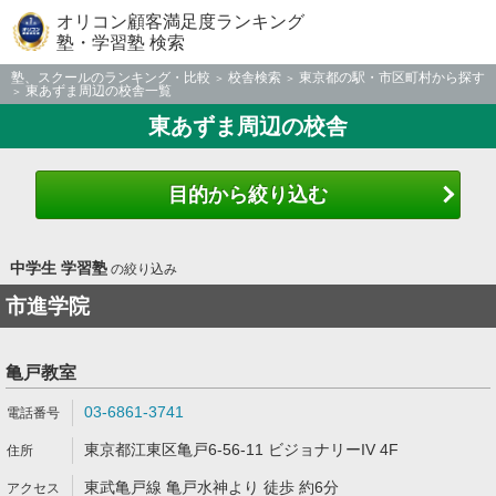
オリコン顧客満足度ランキング
塾・学習塾 検索
塾、スクールのランキング・比較
校舎検索
東京都の駅・市区町村から探す
東あずま周辺の校舎一覧
東あずま周辺の校舎
目的から絞り込む
中学生 学習塾
の絞り込み
市進学院
亀戸教室
03-6861-3741
東京都江東区亀戸6-56-11 ビジョナリーIV 4F
東武亀戸線 亀戸水神より 徒歩 約6分