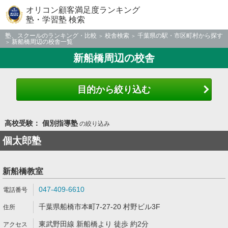
オリコン顧客満足度ランキング
塾・学習塾 検索
塾、スクールのランキング・比較
校舎検索
千葉県の駅・市区町村から探す
新船橋周辺の校舎一覧
新船橋周辺の校舎
目的から絞り込む
高校受験： 個別指導塾
の絞り込み
個太郎塾
新船橋教室
047-409-6610
千葉県船橋市本町7-27-20 村野ビル3F
東武野田線 新船橋より 徒歩 約2分