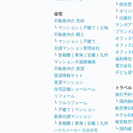
└
総合型
└
オリジ
住宅
└
出版社
不動産仲介 売却
マンガア
└
マンション
｜
戸建て
｜
土地
ブランド
不動産仲介 購入
オフィス
└
マンション
｜
戸建て
オフィス
分譲マンション管理会社
オフィス
└
首都圏
｜
東海
｜
近畿
｜
九州
福利厚生
マンション大規模修繕
電力会社
不動産仲介 賃貸
子ども見
賃貸情報サイト
賃貸マンション
トラベル
住宅設備ショールーム
旅行予約
リフォーム
└
国内旅
└
フルリフォーム
航空券比
└
戸建て
｜
マンション
ホテル比
新築分譲マンション
格安航空券
└
首都圏
｜
東海
｜
近畿
｜
九州
└
国内線
ハウスメーカー 注文住宅