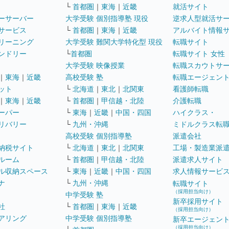
└
首都圏
｜
東海
｜
近畿
就活サイト
ーサーバー
大学受験 個別指導塾 現役
逆求人型就活サ
サービス
└
首都圏
｜
東海
｜
近畿
アルバイト情報
リーニング
大学受験 難関大学特化型 現役
転職サイト
ンドリー
└
首都圏
転職サイト 女性
大学受験 映像授業
転職スカウトサ
｜
東海
｜
近畿
高校受験 塾
転職エージェン
ット
└
北海道
｜
東北
｜
北関東
看護師転職
｜
東海
｜
近畿
└
首都圏
｜
甲信越・北陸
介護転職
ーパー
└
東海
｜
近畿
｜
中国・四国
ハイクラス・
リバリー
└
九州・沖縄
ミドルクラス転
高校受験 個別指導塾
派遣会社
納税サイト
└
北海道
｜
東北
｜
北関東
工場・製造業派
ルーム
└
首都圏
｜
甲信越・北陸
派遣求人サイト
ル収納スペース
└
東海
｜
近畿
｜
中国・四国
求人情報サービ
ナ
└
九州・沖縄
転職サイト
（採用担当向け）
中学受験 塾
新卒採用サイト
社
└
首都圏
｜
東海
｜
近畿
（採用担当向け）
アリング
中学受験 個別指導塾
新卒エージェン
（採用担当向け）