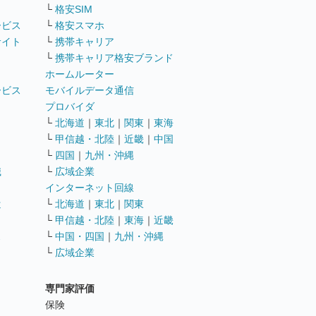
└
格安SIM
ービス
└
格安スマホ
サイト
└
携帯キャリア
└
携帯キャリア格安ブランド
ホームルーター
ービス
モバイルデータ通信
ト
プロバイダ
└
北海道
｜
東北
｜
関東
｜
東海
└
甲信越・北陸
｜
近畿
｜
中国
└
四国
｜
九州・沖縄
職
└
広域企業
インターネット回線
遣
└
北海道
｜
東北
｜
関東
└
甲信越・北陸
｜
東海
｜
近畿
ス
└
中国・四国
｜
九州・沖縄
└
広域企業
専門家評価
ト
保険