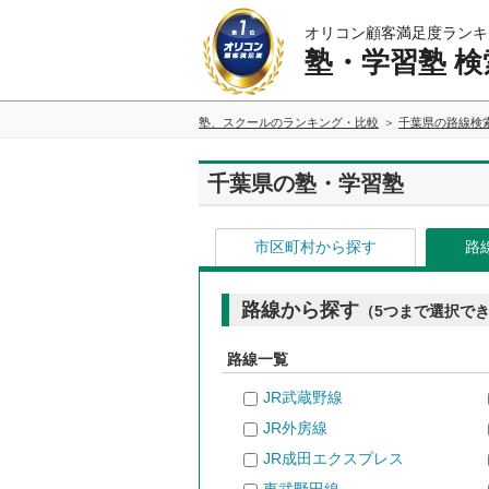
オリコン顧客満足度ランキ
塾・学習塾 検
塾、スクールのランキング・比較
千葉県の路線検
千葉県の塾・学習塾
市区町村から探す
路
路線から探す
（5つまで選択で
路線一覧
JR武蔵野線
JR外房線
JR成田エクスプレス