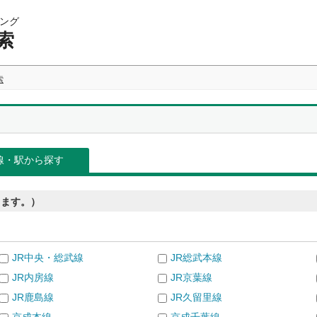
ング
索
索
線・駅から探す
きます。）
JR中央・総武線
JR総武本線
JR内房線
JR京葉線
JR鹿島線
JR久留里線