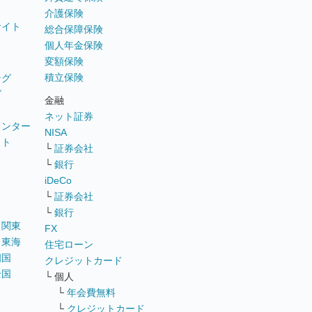
介護保険
サイト
総合保障保険
個人年金保険
変額保険
積立保険
ング
グ
金融
ネット証券
ウンター
NISA
イト
└
証券会社
リ
└
銀行
iDeCo
└
証券会社
└
銀行
｜
関東
FX
｜
東海
住宅ローン
四国
クレジットカード
全国
└ 個人
ス
└
年会費無料
└
クレジットカード