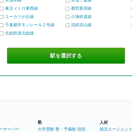
京成本線
京成千葉線
東京メトロ東西線
都営新宿線
ユーカリが丘線
小湊鉄道線
千葉都市モノレール２号線
流鉄流山線
北総鉄道北総線
塾
人材
ーサーバー
大学受験 塾・予備校 現役
就活エージェン