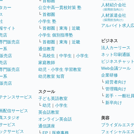
ー
└
首都圏
人材紹介会社
タカー
公立中高一貫校対策 塾
（採用担当向け）
ス
└
首都圏
人材派遣会社
（採用担当向け）
社
小学生 塾
アルバイト求人
報サイト
└
首都圏
｜
東海
｜
近畿
売店
小学生 個別指導塾
ビジネス
専門販売店
└
首都圏
｜
東海
｜
近畿
法人カーリース
ー系
通信教育
ネット印刷通販
販売店
└
高校生
｜
中学生
｜
小学生
ビジネスチャッ
売店
家庭教師
Web会議ツール
専門販売店
幼児・小学生 学習教室
企業研修
ー系
幼児教室 知育
└
経営者向け
販売店
└
管理職向け
スクール
└
若手・一般社
テナンスサービス
子ども英語教室
└
新卒向け
└
幼児
｜
小学生
画配信サービス
英会話教室
真スタジオ
美容
オンライン英会話
サービス
ブライダルエス
通信講座
ックサービス
フェイシャルエ
└
FP
｜
医療事務