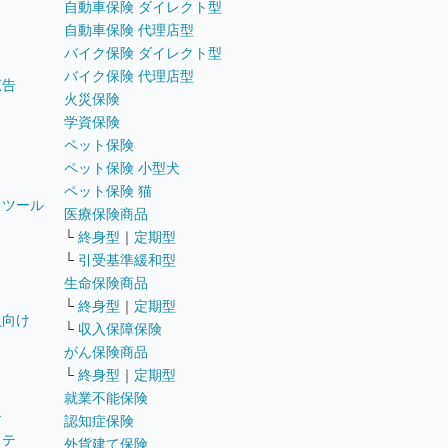
自動車保険 ダイレクト型
自動車保険 代理店型
バイク保険 ダイレクト型
バイク保険 代理店型
広告
火災保険
学資保険
ペット保険
ペット保険 小型犬
ペット保険 猫
トツール
医療保険商品
└
終身型
｜
定期型
└
引受基準緩和型
生命保険商品
└
終身型
｜
定期型
員向け
└
収入保障保険
がん保険商品
└
終身型
｜
定期型
就業不能保険
テ
認知症保険
ステ
外貨建て保険