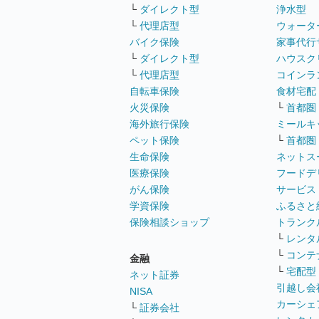
└
ダイレクト型
浄水型
└
代理店型
ウォータ
バイク保険
家事代行
└
ダイレクト型
ハウスク
└
代理店型
コインラ
自転車保険
食材宅配
火災保険
└
首都圏
海外旅行保険
ミールキ
ペット保険
└
首都圏
生命保険
ネットス
医療保険
フードデ
がん保険
サービス
学資保険
ふるさと
保険相談ショップ
トランク
└
レンタ
└
コンテ
金融
└
宅配型
ネット証券
引越し会
NISA
カーシェ
└
証券会社