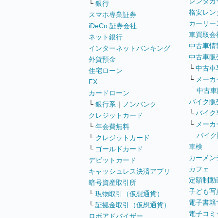
レンタカ
└
銀行
格安レン
スマホ専業証券
カーリー
iDeCo 証券会社
車買取会
ネット銀行
中古車情
インターネットバンキング
中古車販
外貨預金
└
中古車
住宅ローン
└
メーカ
FX
中古車
カードローン
バイク販
└
銀行系
｜
ノンバンク
└
バイク
クレジットカード
└
メーカ
└
年会費無料
バイク
└
クレジットカード
車検
└
ゴールドカード
カーメン
デビットカード
カフェ
キャッシュレス決済アプリ
定額制動
暗号資産取引所
子ども写
└
現物取引（仮想通貨）
電子書籍
└
証拠金取引（仮想通貨）
電子コミ
ロボアドバイザー