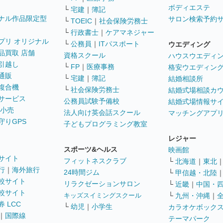
ボディエステ
└
宅建
｜
簿記
ナル作品限定型
サロン検索予約
└
TOEIC
｜
社会保険労務士
└
行政書士
｜
ケアマネジャー
プリ オリジナル
└
公務員
｜
ITパスポート
ウエディング
品買取 店舗
資格スクール
ハウスウエディ
引越し
└
FP
｜
医療事務
格安ウエディン
通販
└
宅建
｜
簿記
結婚相談所
複合機
└
社会保険労務士
結婚式場相談カ
サービス
公務員試験予備校
結婚式場情報サ
 小売
法人向け英会話スクール
マッチングアプ
守りGPS
子どもプログラミング教室
レジャー
スポーツ&ヘルス
映画館
サイト
フィットネスクラブ
└
北海道
｜
東北
行
｜
海外旅行
24時間ジム
└
甲信越・北陸
較サイト
リラクゼーションサロン
└
近畿
｜
中国・
較サイト
キッズスイミングスクール
└
九州・沖縄
｜
 LCC
└
幼児
｜
小学生
カラオケボック
｜
国際線
テーマパーク