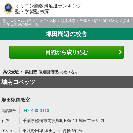
オリコン顧客満足度ランキング
塾・学習塾 検索
塾、スクールのランキング・比較
校舎検索
千葉県の駅・市区町村から探す
塚田周辺の校舎一覧
塚田周辺の校舎
目的から絞り込む
高校受験： 集団塾 個別指導塾
の絞り込み
城南コベッツ
塚田駅前教室
047-439-3113
千葉県船橋市前貝塚町565-11 塚田プラザ 2F
東武野田線 塚田より 徒歩 約1分