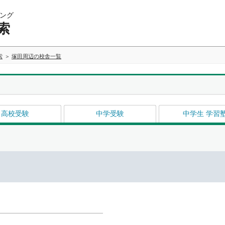
ング
索
索
塚田周辺の校舎一覧
高校受験
中学受験
中学生 学習