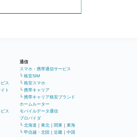
通信
ト
スマホ・携帯通信サービス
└
格安SIM
ービス
└
格安スマホ
サイト
└
携帯キャリア
└
携帯キャリア格安ブランド
ホームルーター
ービス
モバイルデータ通信
ト
プロバイダ
└
北海道
｜
東北
｜
関東
｜
東海
└
甲信越・北陸
｜
近畿
｜
中国