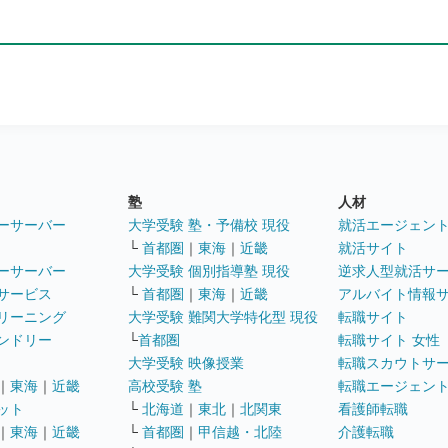
塾
人材
ーサーバー
大学受験 塾・予備校 現役
就活エージェン
└
首都圏
｜
東海
｜
近畿
就活サイト
ーサーバー
大学受験 個別指導塾 現役
逆求人型就活サ
サービス
└
首都圏
｜
東海
｜
近畿
アルバイト情報
リーニング
大学受験 難関大学特化型 現役
転職サイト
ンドリー
└
首都圏
転職サイト 女性
大学受験 映像授業
転職スカウトサ
｜
東海
｜
近畿
高校受験 塾
転職エージェン
ット
└
北海道
｜
東北
｜
北関東
看護師転職
｜
東海
｜
近畿
└
首都圏
｜
甲信越・北陸
介護転職