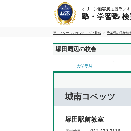
オリコン顧客満足度ランキ
塾・学習塾 検
塾、スクールのランキング・比較
千葉県の路線検
塚田周辺の校舎
大学受験
城南コベッツ
塚田駅前教室
047-439-3113