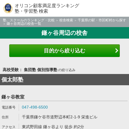
オリコン顧客満足度ランキング
塾・学習塾 検索
塾、スクールのランキング・比較
校舎検索
千葉県の駅・市区町村から探す
鎌ヶ谷周辺の校舎一覧
鎌ヶ谷周辺の校舎
目的から絞り込む
高校受験： 集団塾 個別指導塾
の絞り込み
個太郎塾
鎌ヶ谷教室
047-498-6500
千葉県鎌ケ谷市道野辺本町2-1-9 栄進ビル
東武野田線 鎌ヶ谷より 徒歩 約2分