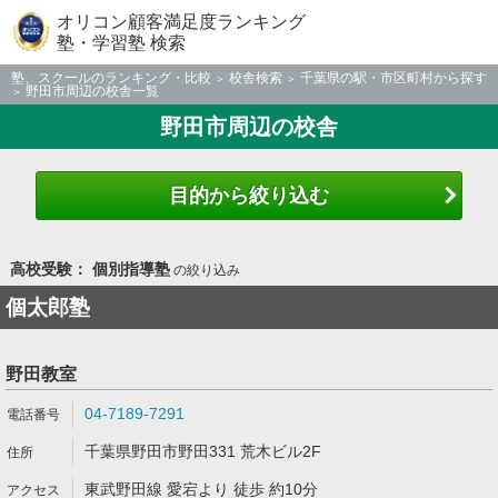
オリコン顧客満足度ランキング
塾・学習塾 検索
塾、スクールのランキング・比較
校舎検索
千葉県の駅・市区町村から探す
野田市周辺の校舎一覧
野田市周辺の校舎
目的から絞り込む
高校受験： 個別指導塾
の絞り込み
個太郎塾
野田教室
04-7189-7291
千葉県野田市野田331 荒木ビル2F
東武野田線 愛宕より 徒歩 約10分