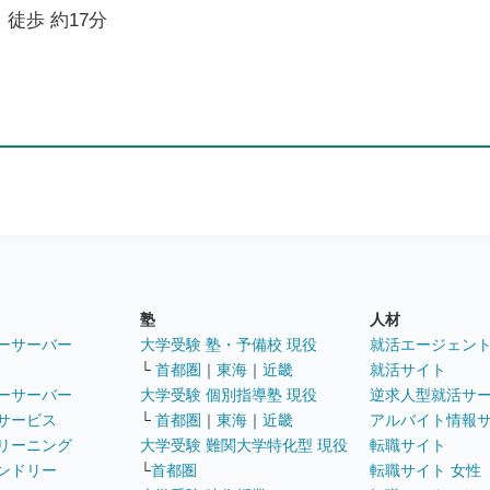
 徒歩 約17分
塾
人材
ーサーバー
大学受験 塾・予備校 現役
就活エージェン
└
首都圏
｜
東海
｜
近畿
就活サイト
ーサーバー
大学受験 個別指導塾 現役
逆求人型就活サ
サービス
└
首都圏
｜
東海
｜
近畿
アルバイト情報
リーニング
大学受験 難関大学特化型 現役
転職サイト
ンドリー
└
首都圏
転職サイト 女性