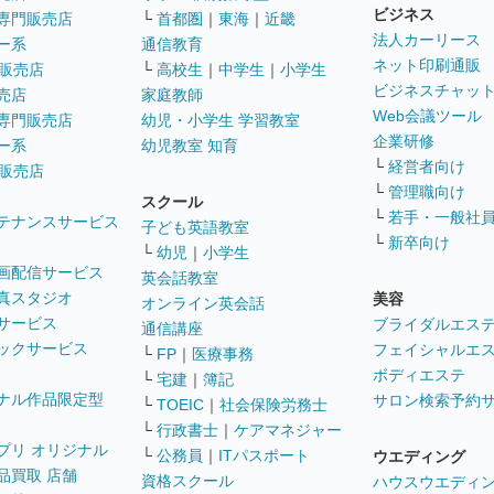
ビジネス
専門販売店
└
首都圏
｜
東海
｜
近畿
法人カーリース
ー系
通信教育
ネット印刷通販
販売店
└
高校生
｜
中学生
｜
小学生
ビジネスチャッ
売店
家庭教師
Web会議ツール
専門販売店
幼児・小学生 学習教室
企業研修
ー系
幼児教室 知育
└
経営者向け
販売店
└
管理職向け
スクール
└
若手・一般社
テナンスサービス
子ども英語教室
└
新卒向け
└
幼児
｜
小学生
画配信サービス
英会話教室
真スタジオ
美容
オンライン英会話
サービス
ブライダルエス
通信講座
ックサービス
フェイシャルエ
└
FP
｜
医療事務
ボディエステ
└
宅建
｜
簿記
ナル作品限定型
サロン検索予約
└
TOEIC
｜
社会保険労務士
└
行政書士
｜
ケアマネジャー
プリ オリジナル
└
公務員
｜
ITパスポート
ウエディング
品買取 店舗
資格スクール
ハウスウエディ