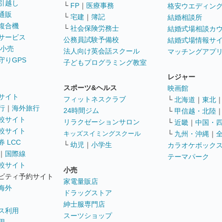
引越し
└
FP
｜
医療事務
格安ウエディン
通販
└
宅建
｜
簿記
結婚相談所
複合機
└
社会保険労務士
結婚式場相談カ
サービス
公務員試験予備校
結婚式場情報サ
 小売
法人向け英会話スクール
マッチングアプ
守りGPS
子どもプログラミング教室
レジャー
スポーツ&ヘルス
映画館
サイト
フィットネスクラブ
└
北海道
｜
東北
行
｜
海外旅行
24時間ジム
└
甲信越・北陸
較サイト
リラクゼーションサロン
└
近畿
｜
中国・
較サイト
キッズスイミングスクール
└
九州・沖縄
｜
 LCC
└
幼児
｜
小学生
カラオケボック
｜
国際線
テーマパーク
較サイト
小売
ビティ予約サイト
家電量販店
海外
ドラッグストア
紳士服専門店
ス利用
スーツショップ