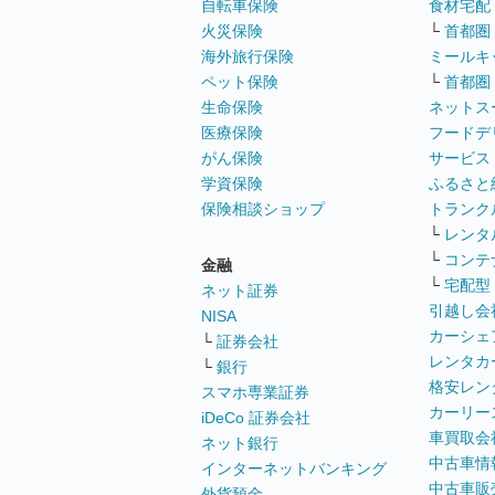
自転車保険
食材宅配
火災保険
└
首都圏
海外旅行保険
ミールキ
ペット保険
└
首都圏
生命保険
ネットス
医療保険
フードデ
がん保険
サービス
学資保険
ふるさと
保険相談ショップ
トランク
└
レンタ
└
コンテ
金融
└
宅配型
ネット証券
引越し会
NISA
カーシェ
└
証券会社
レンタカ
└
銀行
格安レン
スマホ専業証券
カーリー
iDeCo 証券会社
車買取会
ネット銀行
中古車情
インターネットバンキング
中古車販
外貨預金