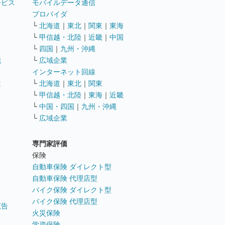
ービス
モバイルデータ通信
ト
プロバイダ
└
北海道
｜
東北
｜
関東
｜
東海
└
甲信越・北陸
｜
近畿
｜
中国
└
四国
｜
九州・沖縄
職
└
広域企業
インターネット回線
遣
└
北海道
｜
東北
｜
関東
└
甲信越・北陸
｜
東海
｜
近畿
ス
└
中国・四国
｜
九州・沖縄
└
広域企業
専門家評価
ト
保険
自動車保険 ダイレクト型
自動車保険 代理店型
バイク保険 ダイレクト型
バイク保険 代理店型
広告
火災保険
学資保険