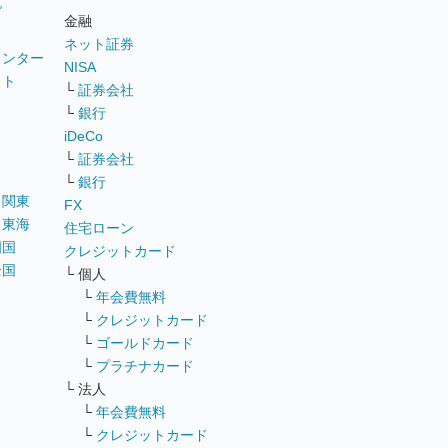
グ
金融
ネット証券
ウンター
NISA
イト
└
証券会社
リ
└
銀行
iDeCo
└
証券会社
└
銀行
｜
関東
FX
｜
東海
住宅ローン
四国
クレジットカード
全国
└ 個人
ス
└
年会費無料
└
クレジットカード
└
ゴールドカード
└
プラチナカード
└ 法人
└
年会費無料
└
クレジットカード