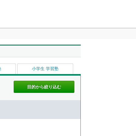
塾
小学生 学習塾