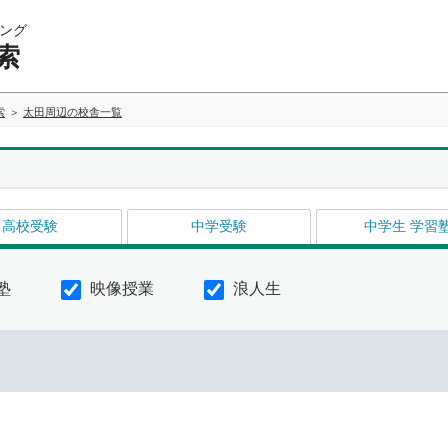
ング
索
索
太田周辺の校舎一覧
高校受験
中学受験
中学生 学習
塾
映像授業
浪人生