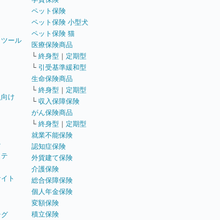
ペット保険
ペット保険 小型犬
ペット保険 猫
トツール
医療保険商品
└
終身型
｜
定期型
└
引受基準緩和型
生命保険商品
└
終身型
｜
定期型
員向け
└
収入保障保険
がん保険商品
└
終身型
｜
定期型
就業不能保険
テ
認知症保険
ステ
外貨建て保険
介護保険
サイト
総合保障保険
個人年金保険
変額保険
積立保険
ング