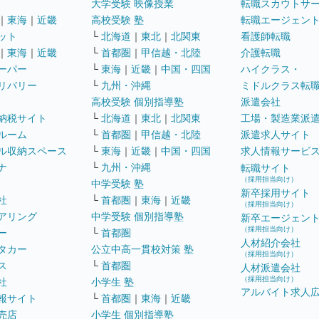
大学受験 映像授業
転職スカウトサ
｜
東海
｜
近畿
高校受験 塾
転職エージェン
ット
└
北海道
｜
東北
｜
北関東
看護師転職
｜
東海
｜
近畿
└
首都圏
｜
甲信越・北陸
介護転職
ーパー
└
東海
｜
近畿
｜
中国・四国
ハイクラス・
リバリー
└
九州・沖縄
ミドルクラス転
高校受験 個別指導塾
派遣会社
納税サイト
└
北海道
｜
東北
｜
北関東
工場・製造業派
ルーム
└
首都圏
｜
甲信越・北陸
派遣求人サイト
ル収納スペース
└
東海
｜
近畿
｜
中国・四国
求人情報サービ
ナ
└
九州・沖縄
転職サイト
（採用担当向け）
中学受験 塾
新卒採用サイト
社
└
首都圏
｜
東海
｜
近畿
（採用担当向け）
アリング
中学受験 個別指導塾
新卒エージェン
（採用担当向け）
ー
└
首都圏
人材紹介会社
タカー
公立中高一貫校対策 塾
（採用担当向け）
ス
└
首都圏
人材派遣会社
（採用担当向け）
社
小学生 塾
アルバイト求人
報サイト
└
首都圏
｜
東海
｜
近畿
売店
小学生 個別指導塾