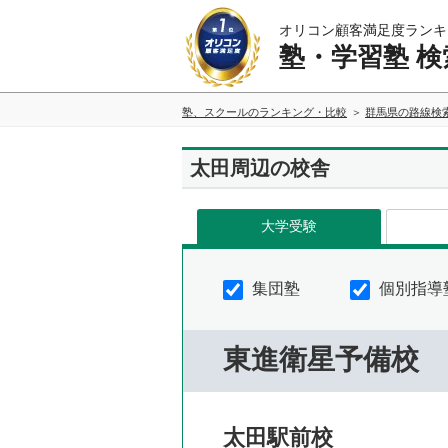
オリコン顧客満足度ランキ
塾・学習塾 検
塾、スクールのランキング・比較
群馬県の路線検
太田周辺の校舎
大学受験
集団塾
個別指導
東進衛星予備校
太田駅前校