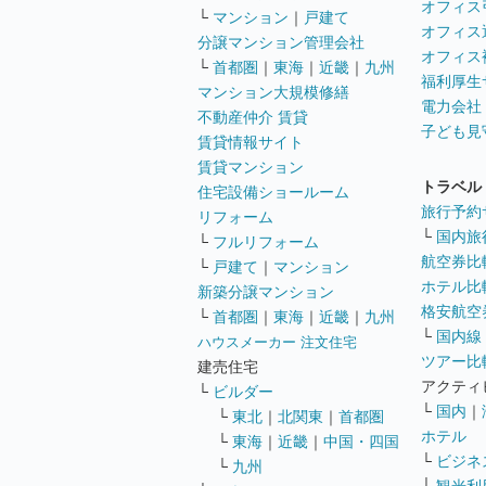
オフィス
└
マンション
｜
戸建て
オフィス
分譲マンション管理会社
オフィス
└
首都圏
｜
東海
｜
近畿
｜
九州
福利厚生
マンション大規模修繕
電力会社
不動産仲介 賃貸
子ども見
賃貸情報サイト
賃貸マンション
トラベル
住宅設備ショールーム
旅行予約
リフォーム
└
国内旅
└
フルリフォーム
航空券比
└
戸建て
｜
マンション
ホテル比
新築分譲マンション
格安航空券
└
首都圏
｜
東海
｜
近畿
｜
九州
└
国内線
ハウスメーカー 注文住宅
ツアー比
建売住宅
アクティ
└
ビルダー
└
国内
｜
└
東北
｜
北関東
｜
首都圏
ホテル
└
東海
｜
近畿
｜
中国・四国
└
ビジネ
└
九州