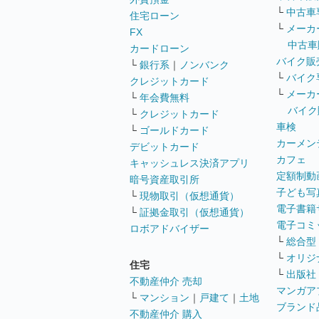
└
中古車
住宅ローン
└
メーカ
FX
中古車
カードローン
バイク販
└
銀行系
｜
ノンバンク
└
バイク
クレジットカード
└
メーカ
└
年会費無料
バイク
└
クレジットカード
車検
└
ゴールドカード
カーメン
デビットカード
カフェ
キャッシュレス決済アプリ
定額制動
暗号資産取引所
子ども写
└
現物取引（仮想通貨）
電子書籍
└
証拠金取引（仮想通貨）
電子コミ
ロボアドバイザー
└
総合型
└
オリジ
住宅
└
出版社
不動産仲介 売却
マンガア
└
マンション
｜
戸建て
｜
土地
ブランド
不動産仲介 購入