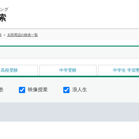
ング
索
索
太田周辺の校舎一覧
高校受験
中学受験
中学生 学習
塾
映像授業
浪人生