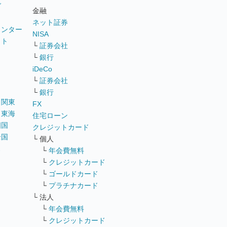
グ
金融
ネット証券
ウンター
NISA
イト
└
証券会社
リ
└
銀行
iDeCo
└
証券会社
└
銀行
｜
関東
FX
｜
東海
住宅ローン
四国
クレジットカード
全国
└ 個人
ス
└
年会費無料
└
クレジットカード
└
ゴールドカード
└
プラチナカード
└ 法人
└
年会費無料
└
クレジットカード