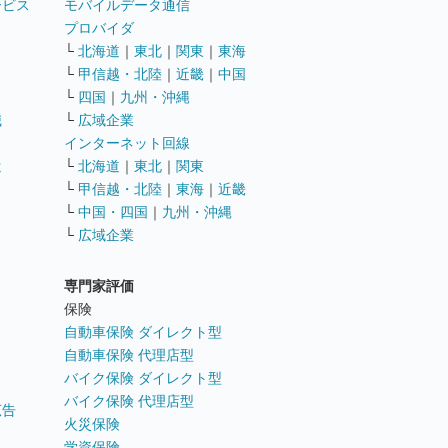
ービス
モバイルデータ通信
ト
プロバイダ
└
北海道
｜
東北
｜
関東
｜
東海
└
甲信越・北陸
｜
近畿
｜
中国
└
四国
｜
九州・沖縄
職
└
広域企業
インターネット回線
遣
└
北海道
｜
東北
｜
関東
└
甲信越・北陸
｜
東海
｜
近畿
ス
└
中国・四国
｜
九州・沖縄
└
広域企業
専門家評価
ト
保険
自動車保険 ダイレクト型
自動車保険 代理店型
バイク保険 ダイレクト型
バイク保険 代理店型
広告
火災保険
学資保険