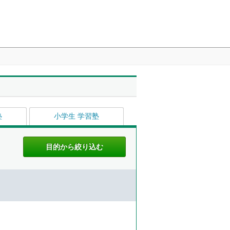
塾
小学生 学習塾