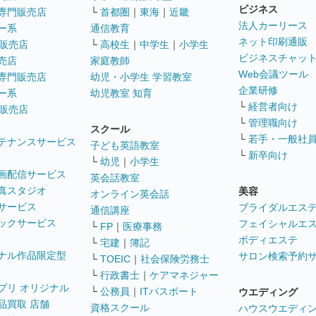
ビジネス
専門販売店
└
首都圏
｜
東海
｜
近畿
法人カーリース
ー系
通信教育
ネット印刷通販
販売店
└
高校生
｜
中学生
｜
小学生
ビジネスチャッ
売店
家庭教師
Web会議ツール
専門販売店
幼児・小学生 学習教室
企業研修
ー系
幼児教室 知育
└
経営者向け
販売店
└
管理職向け
スクール
└
若手・一般社
テナンスサービス
子ども英語教室
└
新卒向け
└
幼児
｜
小学生
画配信サービス
英会話教室
真スタジオ
美容
オンライン英会話
サービス
ブライダルエス
通信講座
ックサービス
フェイシャルエ
└
FP
｜
医療事務
ボディエステ
└
宅建
｜
簿記
ナル作品限定型
サロン検索予約
└
TOEIC
｜
社会保険労務士
└
行政書士
｜
ケアマネジャー
プリ オリジナル
└
公務員
｜
ITパスポート
ウエディング
品買取 店舗
資格スクール
ハウスウエディ