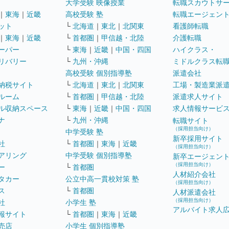
大学受験 映像授業
転職スカウトサ
｜
東海
｜
近畿
高校受験 塾
転職エージェン
ット
└
北海道
｜
東北
｜
北関東
看護師転職
｜
東海
｜
近畿
└
首都圏
｜
甲信越・北陸
介護転職
ーパー
└
東海
｜
近畿
｜
中国・四国
ハイクラス・
リバリー
└
九州・沖縄
ミドルクラス転
高校受験 個別指導塾
派遣会社
納税サイト
└
北海道
｜
東北
｜
北関東
工場・製造業派
ルーム
└
首都圏
｜
甲信越・北陸
派遣求人サイト
ル収納スペース
└
東海
｜
近畿
｜
中国・四国
求人情報サービ
ナ
└
九州・沖縄
転職サイト
（採用担当向け）
中学受験 塾
新卒採用サイト
社
└
首都圏
｜
東海
｜
近畿
（採用担当向け）
アリング
中学受験 個別指導塾
新卒エージェン
（採用担当向け）
ー
└
首都圏
人材紹介会社
タカー
公立中高一貫校対策 塾
（採用担当向け）
ス
└
首都圏
人材派遣会社
（採用担当向け）
社
小学生 塾
アルバイト求人
報サイト
└
首都圏
｜
東海
｜
近畿
売店
小学生 個別指導塾