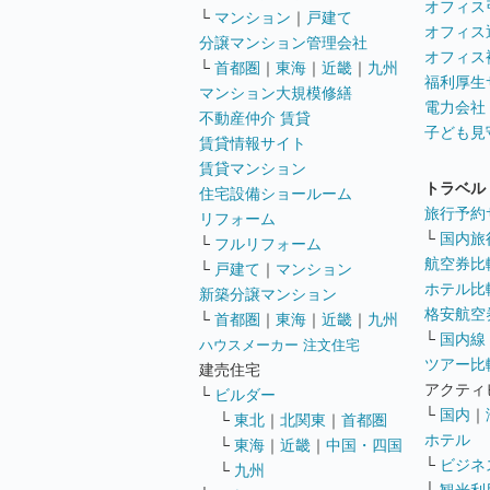
オフィス
└
マンション
｜
戸建て
オフィス
分譲マンション管理会社
オフィス
└
首都圏
｜
東海
｜
近畿
｜
九州
福利厚生
マンション大規模修繕
電力会社
不動産仲介 賃貸
子ども見
賃貸情報サイト
賃貸マンション
トラベル
住宅設備ショールーム
旅行予約
リフォーム
└
国内旅
└
フルリフォーム
航空券比
└
戸建て
｜
マンション
ホテル比
新築分譲マンション
格安航空券
└
首都圏
｜
東海
｜
近畿
｜
九州
└
国内線
ハウスメーカー 注文住宅
ツアー比
建売住宅
アクティ
└
ビルダー
└
国内
｜
└
東北
｜
北関東
｜
首都圏
ホテル
└
東海
｜
近畿
｜
中国・四国
└
ビジネ
└
九州