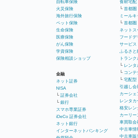
自転車保険
食材宅配
火災保険
└
首都圏
海外旅行保険
ミールキ
ペット保険
└
首都圏
生命保険
ネットス
医療保険
フードデ
がん保険
サービス
学資保険
ふるさと
保険相談ショップ
トランク
└
レンタ
└
コンテ
金融
└
宅配型
ネット証券
引越し会
NISA
カーシェ
└
証券会社
レンタカ
└
銀行
格安レン
スマホ専業証券
カーリー
iDeCo 証券会社
車買取会
ネット銀行
中古車情
インターネットバンキング
中古車販
外貨預金