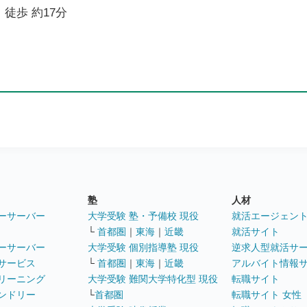
 徒歩 約17分
塾
人材
ーサーバー
大学受験 塾・予備校 現役
就活エージェン
└
首都圏
｜
東海
｜
近畿
就活サイト
ーサーバー
大学受験 個別指導塾 現役
逆求人型就活サ
サービス
└
首都圏
｜
東海
｜
近畿
アルバイト情報
リーニング
大学受験 難関大学特化型 現役
転職サイト
ンドリー
└
首都圏
転職サイト 女性