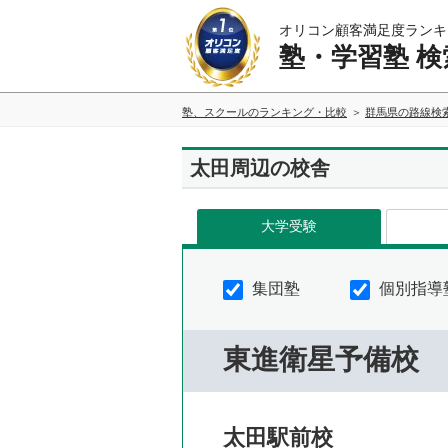
オリコン顧客満足度ランキ
塾・学習塾 検
塾、スクールのランキング・比較
群馬県の路線検
太田周辺の校舎
大学受験
集団塾
個別指導
東進衛星予備校
太田駅前校