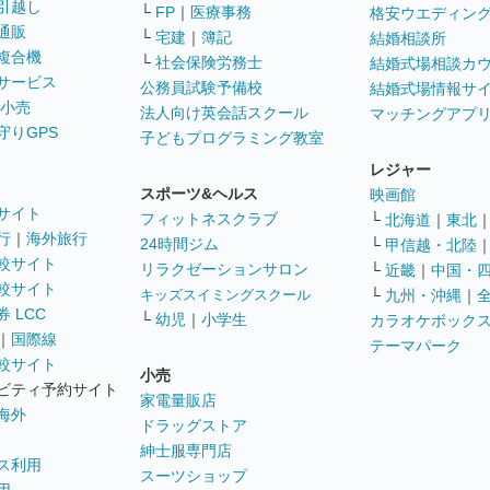
引越し
└
FP
｜
医療事務
格安ウエディン
通販
└
宅建
｜
簿記
結婚相談所
複合機
└
社会保険労務士
結婚式場相談カ
サービス
公務員試験予備校
結婚式場情報サ
 小売
法人向け英会話スクール
マッチングアプ
守りGPS
子どもプログラミング教室
レジャー
スポーツ&ヘルス
映画館
サイト
フィットネスクラブ
└
北海道
｜
東北
行
｜
海外旅行
24時間ジム
└
甲信越・北陸
較サイト
リラクゼーションサロン
└
近畿
｜
中国・
較サイト
キッズスイミングスクール
└
九州・沖縄
｜
 LCC
└
幼児
｜
小学生
カラオケボック
｜
国際線
テーマパーク
較サイト
小売
ビティ予約サイト
家電量販店
海外
ドラッグストア
紳士服専門店
ス利用
スーツショップ