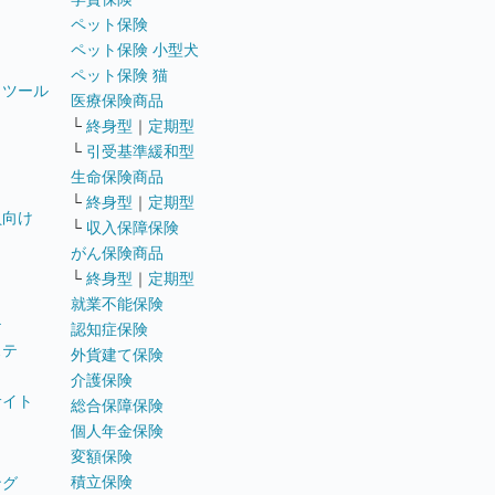
ペット保険
ペット保険 小型犬
ペット保険 猫
トツール
医療保険商品
└
終身型
｜
定期型
└
引受基準緩和型
生命保険商品
└
終身型
｜
定期型
員向け
└
収入保障保険
がん保険商品
└
終身型
｜
定期型
就業不能保険
テ
認知症保険
ステ
外貨建て保険
介護保険
サイト
総合保障保険
個人年金保険
変額保険
積立保険
ング