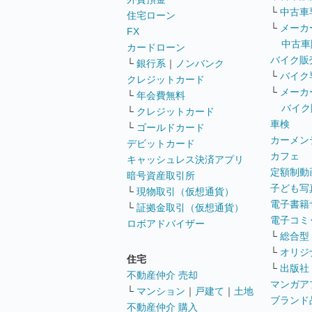
└
中古車
住宅ローン
└
メーカ
FX
中古車
カードローン
バイク販
└
銀行系
｜
ノンバンク
└
バイク
クレジットカード
└
メーカ
└
年会費無料
バイク
└
クレジットカード
車検
└
ゴールドカード
カーメン
デビットカード
カフェ
キャッシュレス決済アプリ
定額制動
暗号資産取引所
子ども写
└
現物取引（仮想通貨）
電子書籍
└
証拠金取引（仮想通貨）
電子コミ
ロボアドバイザー
└
総合型
└
オリジ
住宅
└
出版社
不動産仲介 売却
マンガア
└
マンション
｜
戸建て
｜
土地
ブランド
不動産仲介 購入