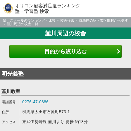
オリコン顧客満足度ランキング
塾・学習塾 検索
塾、スクールのランキング・比較
校舎検索
群馬県の駅・市区町村から探す
韮川周辺の校舎一覧
韮川周辺の校舎
目的から絞り込む
明光義塾
韮川教室
0276-47-0886
群馬県太田市石原町573-1
東武伊勢崎線 韮川より 徒歩 約13分