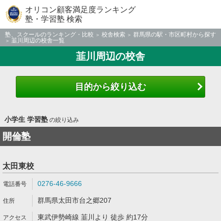
オリコン顧客満足度ランキング
塾・学習塾 検索
塾、スクールのランキング・比較
校舎検索
群馬県の駅・市区町村から探す
韮川周辺の校舎一覧
韮川周辺の校舎
目的から絞り込む
小学生 学習塾
の絞り込み
開倫塾
太田東校
0276-46-9666
群馬県太田市台之郷207
東武伊勢崎線 韮川より 徒歩 約17分