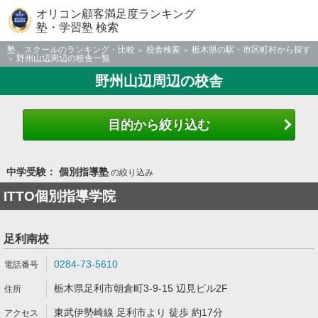
オリコン顧客満足度ランキング
塾・学習塾 検索
塾、スクールのランキング・比較
校舎検索
栃木県の駅・市区町村から探す
野州山辺周辺の校舎一覧
野州山辺周辺の校舎
目的から絞り込む
中学受験： 個別指導塾
の絞り込み
ITTO個別指導学院
足利南校
0284-73-5610
栃木県足利市朝倉町3-9-15 辺見ビル2F
東武伊勢崎線 足利市より 徒歩 約17分