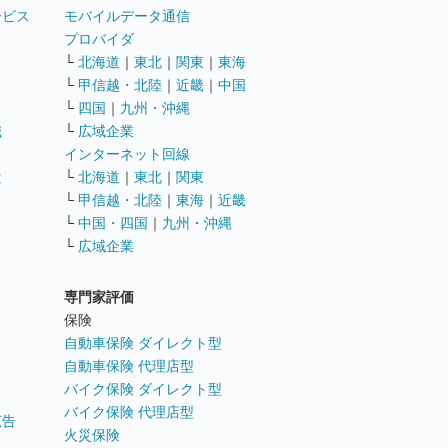
ービス
モバイルデータ通信
ト
プロバイダ
└
北海道
｜
東北
｜
関東
｜
東海
└
甲信越・北陸
｜
近畿
｜
中国
└
四国
｜
九州・沖縄
職
└
広域企業
インターネット回線
遣
└
北海道
｜
東北
｜
関東
└
甲信越・北陸
｜
東海
｜
近畿
ス
└
中国・四国
｜
九州・沖縄
└
広域企業
専門家評価
ト
保険
自動車保険 ダイレクト型
自動車保険 代理店型
バイク保険 ダイレクト型
バイク保険 代理店型
広告
火災保険