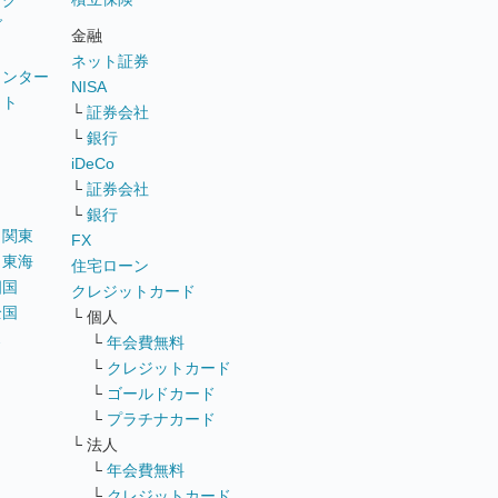
ング
グ
金融
ネット証券
ウンター
NISA
イト
└
証券会社
リ
└
銀行
iDeCo
└
証券会社
└
銀行
｜
関東
FX
｜
東海
住宅ローン
四国
クレジットカード
全国
└ 個人
ス
└
年会費無料
└
クレジットカード
└
ゴールドカード
└
プラチナカード
└ 法人
└
年会費無料
└
クレジットカード