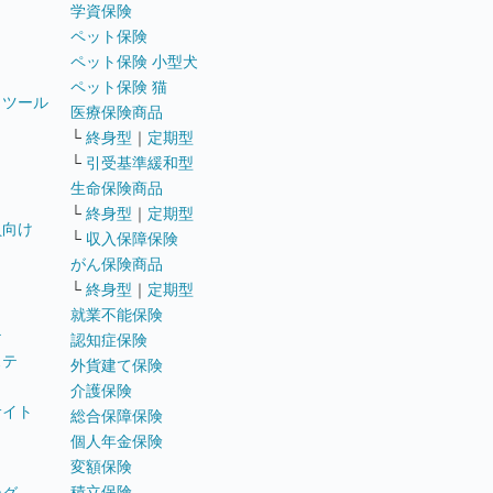
学資保険
ペット保険
ペット保険 小型犬
ペット保険 猫
トツール
医療保険商品
└
終身型
｜
定期型
└
引受基準緩和型
生命保険商品
└
終身型
｜
定期型
員向け
└
収入保障保険
がん保険商品
└
終身型
｜
定期型
就業不能保険
テ
認知症保険
ステ
外貨建て保険
介護保険
サイト
総合保障保険
個人年金保険
変額保険
積立保険