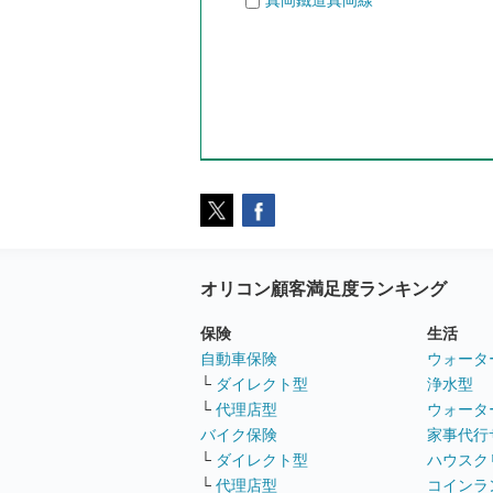
真岡鐵道真岡線
オリコン顧客満足度ランキング
保険
生活
自動車保険
ウォータ
└
ダイレクト型
浄水型
└
代理店型
ウォータ
バイク保険
家事代行
└
ダイレクト型
ハウスク
└
代理店型
コインラ