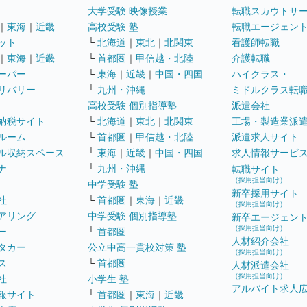
大学受験 映像授業
転職スカウトサ
｜
東海
｜
近畿
高校受験 塾
転職エージェン
ット
└
北海道
｜
東北
｜
北関東
看護師転職
｜
東海
｜
近畿
└
首都圏
｜
甲信越・北陸
介護転職
ーパー
└
東海
｜
近畿
｜
中国・四国
ハイクラス・
リバリー
└
九州・沖縄
ミドルクラス転
高校受験 個別指導塾
派遣会社
納税サイト
└
北海道
｜
東北
｜
北関東
工場・製造業派
ルーム
└
首都圏
｜
甲信越・北陸
派遣求人サイト
ル収納スペース
└
東海
｜
近畿
｜
中国・四国
求人情報サービ
ナ
└
九州・沖縄
転職サイト
（採用担当向け）
中学受験 塾
新卒採用サイト
社
└
首都圏
｜
東海
｜
近畿
（採用担当向け）
アリング
中学受験 個別指導塾
新卒エージェン
（採用担当向け）
ー
└
首都圏
人材紹介会社
タカー
公立中高一貫校対策 塾
（採用担当向け）
ス
└
首都圏
人材派遣会社
（採用担当向け）
社
小学生 塾
アルバイト求人
報サイト
└
首都圏
｜
東海
｜
近畿