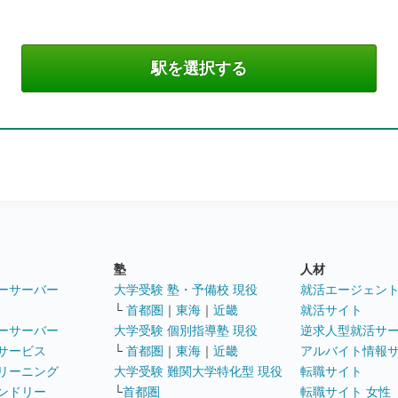
塾
人材
ーサーバー
大学受験 塾・予備校 現役
就活エージェン
└
首都圏
｜
東海
｜
近畿
就活サイト
ーサーバー
大学受験 個別指導塾 現役
逆求人型就活サ
サービス
└
首都圏
｜
東海
｜
近畿
アルバイト情報
リーニング
大学受験 難関大学特化型 現役
転職サイト
ンドリー
└
首都圏
転職サイト 女性