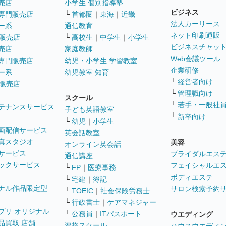
売店
小学生 個別指導塾
ビジネス
専門販売店
└
首都圏
｜
東海
｜
近畿
法人カーリース
ー系
通信教育
ネット印刷通販
販売店
└
高校生
｜
中学生
｜
小学生
ビジネスチャッ
売店
家庭教師
Web会議ツール
専門販売店
幼児・小学生 学習教室
企業研修
ー系
幼児教室 知育
└
経営者向け
販売店
└
管理職向け
スクール
└
若手・一般社
テナンスサービス
子ども英語教室
└
新卒向け
└
幼児
｜
小学生
画配信サービス
英会話教室
真スタジオ
美容
オンライン英会話
サービス
ブライダルエス
通信講座
ックサービス
フェイシャルエ
└
FP
｜
医療事務
ボディエステ
└
宅建
｜
簿記
ナル作品限定型
サロン検索予約
└
TOEIC
｜
社会保険労務士
└
行政書士
｜
ケアマネジャー
プリ オリジナル
└
公務員
｜
ITパスポート
ウエディング
品買取 店舗
資格スクール