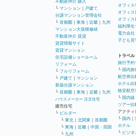
不動産仲介 購入
オフィス
└
マンション
｜
戸建て
オフィス
分譲マンション管理会社
オフィス
└
首都圏
｜
東海
｜
近畿
｜
九州
福利厚生
マンション大規模修繕
電力会社
不動産仲介 賃貸
子ども見
賃貸情報サイト
賃貸マンション
トラベル
住宅設備ショールーム
旅行予約
リフォーム
└
国内旅
└
フルリフォーム
航空券比
└
戸建て
｜
マンション
ホテル比
新築分譲マンション
格安航空券
└
首都圏
｜
東海
｜
近畿
｜
九州
└
国内線
ハウスメーカー 注文住宅
ツアー比
建売住宅
アクティ
└
ビルダー
└
国内
｜
└
東北
｜
北関東
｜
首都圏
ホテル
└
東海
｜
近畿
｜
中国・四国
└
ビジネ
└
九州