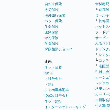
自転車保険
食材宅配
火災保険
└
首都圏
海外旅行保険
ミールキ
ペット保険
└
首都圏
生命保険
ネットス
医療保険
フードデ
がん保険
サービス
学資保険
ふるさと
保険相談ショップ
トランク
└
レンタ
└
コンテ
金融
└
宅配型
ネット証券
引越し会
NISA
カーシェ
└
証券会社
レンタカ
└
銀行
格安レン
スマホ専業証券
カーリー
iDeCo 証券会社
車買取会
ネット銀行
中古車情
インターネットバンキング