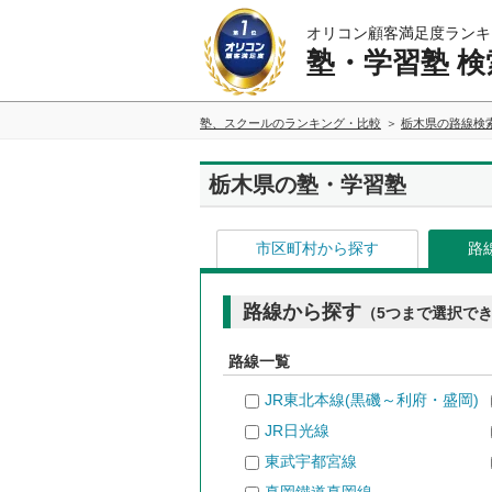
オリコン顧客満足度ランキ
塾・学習塾 検
塾、スクールのランキング・比較
栃木県の路線検
栃木県の塾・学習塾
市区町村から探す
路
路線から探す
（5つまで選択で
路線一覧
JR東北本線(黒磯～利府・盛岡)
JR日光線
東武宇都宮線