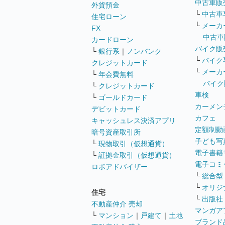
中古車販
外貨預金
└
中古車
住宅ローン
└
メーカ
FX
中古車
カードローン
バイク販
└
銀行系
｜
ノンバンク
└
バイク
クレジットカード
└
メーカ
└
年会費無料
バイク
└
クレジットカード
車検
└
ゴールドカード
カーメン
デビットカード
カフェ
キャッシュレス決済アプリ
定額制動
暗号資産取引所
子ども写
└
現物取引（仮想通貨）
電子書籍
└
証拠金取引（仮想通貨）
電子コミ
ロボアドバイザー
└
総合型
└
オリジ
住宅
└
出版社
不動産仲介 売却
マンガア
└
マンション
｜
戸建て
｜
土地
ブランド