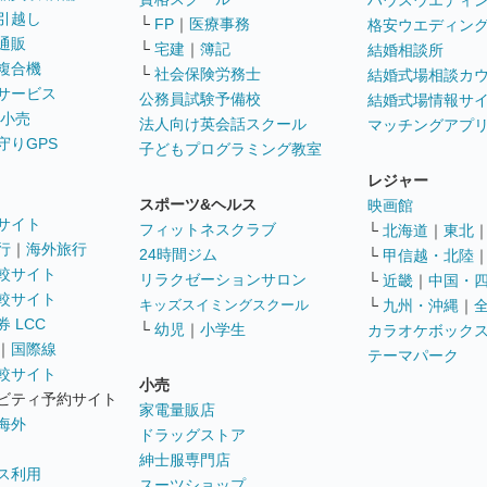
ハウスウエディ
引越し
└
FP
｜
医療事務
格安ウエディン
通販
└
宅建
｜
簿記
結婚相談所
複合機
└
社会保険労務士
結婚式場相談カ
サービス
公務員試験予備校
結婚式場情報サ
 小売
法人向け英会話スクール
マッチングアプ
守りGPS
子どもプログラミング教室
レジャー
スポーツ&ヘルス
映画館
サイト
フィットネスクラブ
└
北海道
｜
東北
行
｜
海外旅行
24時間ジム
└
甲信越・北陸
較サイト
リラクゼーションサロン
└
近畿
｜
中国・
較サイト
キッズスイミングスクール
└
九州・沖縄
｜
 LCC
└
幼児
｜
小学生
カラオケボック
｜
国際線
テーマパーク
較サイト
小売
ビティ予約サイト
家電量販店
海外
ドラッグストア
紳士服専門店
ス利用
スーツショップ