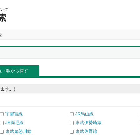
ング
索
索
線・駅から探す
きます。）
宇都宮線
JR烏山線
JR両毛線
東武伊勢崎線
東武鬼怒川線
東武佐野線