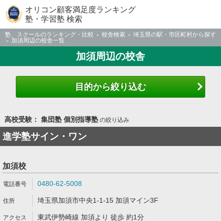
オリコン顧客満足度ランキング
塾・学習塾 検索
塾、スクールのランキング・比較
校舎検索
埼玉県の駅・市区町村から探す
加須周辺の校舎一覧
加須周辺の校舎
目的から絞り込む
高校受験： 集団塾 個別指導塾
の絞り込み
進学塾サイン・ワン
加須校
0480-62-5008
埼玉県加須市中央1-1-15 加須マイン3F
東武伊勢崎線 加須より 徒歩 約1分