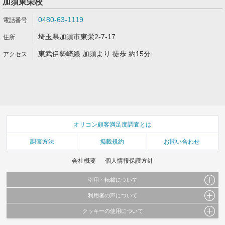
加須東栄校
0480-63-1119
埼玉県加須市東栄2-7-17
東武伊勢崎線 加須より 徒歩 約15分
オリコン顧客満足度調査とは
調査方法
掲載規約
お問い合わせ
会社概要
個人情報保護方針
引用・転載について
利用者の声について
当サイトで公開されている情報（文字、写真、イラスト、画像データ等）及びこれらの配
置・編集および構造などについての著作権は株式会社oricon MEに帰属しております。
クッキーの使用について
当サイトに掲載している内容はすべてサービスの利用者が提出された見解・感想です。
これらの情報を権利者の許可なく無断転載・複製などの二次利用を行うことは固く禁じて
弊社が内容について正確性を含め一切保証するものではありません。
おります。