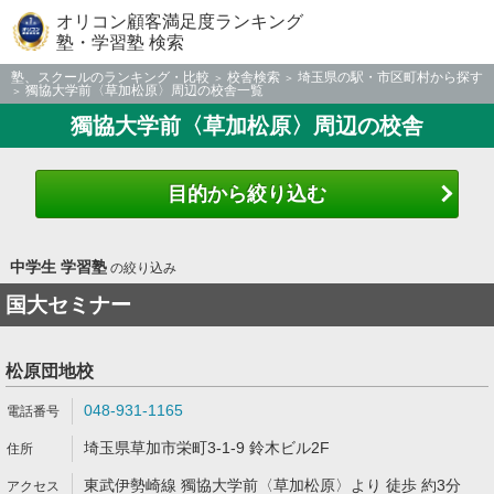
オリコン顧客満足度ランキング
塾・学習塾 検索
塾、スクールのランキング・比較
校舎検索
埼玉県の駅・市区町村から探す
獨協大学前〈草加松原〉周辺の校舎一覧
獨協大学前〈草加松原〉周辺の校舎
目的から絞り込む
中学生 学習塾
の絞り込み
国大セミナー
松原団地校
048-931-1165
埼玉県草加市栄町3-1-9 鈴木ビル2F
東武伊勢崎線 獨協大学前〈草加松原〉より 徒歩 約3分