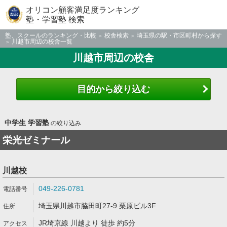
オリコン顧客満足度ランキング
塾・学習塾 検索
塾、スクールのランキング・比較
校舎検索
埼玉県の駅・市区町村から探す
川越市周辺の校舎一覧
川越市周辺の校舎
目的から絞り込む
中学生 学習塾
の絞り込み
栄光ゼミナール
川越校
049-226-0781
埼玉県川越市脇田町27-9 栗原ビル3F
JR埼京線 川越より 徒歩 約5分