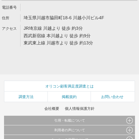
埼玉県川越市脇田町18-6 川越小川ビル4F
JR埼京線 川越より 徒歩 約3分
西武新宿線 本川越より 徒歩 約9分
東武東上線 川越市より 徒歩 約13分
オリコン顧客満足度調査とは
調査方法
掲載規約
お問い合わせ
会社概要
個人情報保護方針
引用・転載について
利用者の声について
当サイトで公開されている情報（文字、写真、イラスト、画像データ等）及びこれらの配
置・編集および構造などについての著作権は株式会社oricon MEに帰属しております。