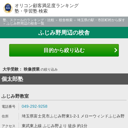
オリコン顧客満足度ランキング
塾・学習塾 検索
塾、スクールのランキング・比較
校舎検索
埼玉県の駅・市区町村から探す
ふじみ野周辺の校舎一覧
ふじみ野周辺の校舎
目的から絞り込む
大学受験： 映像授業
の絞り込み
個太郎塾
ふじみ野教室
049-292-9258
埼玉県富士見市ふじみ野東1-2-1 メローウィンドふじみ野
東武東上線 ふじみ野より 徒歩 約1分