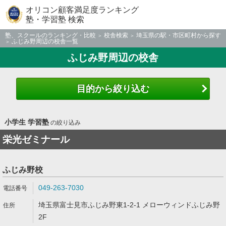
オリコン顧客満足度ランキング
塾・学習塾 検索
塾、スクールのランキング・比較
校舎検索
埼玉県の駅・市区町村から探す
ふじみ野周辺の校舎一覧
ふじみ野周辺の校舎
目的から絞り込む
小学生 学習塾
の絞り込み
栄光ゼミナール
ふじみ野校
049-263-7030
埼玉県富士見市ふじみ野東1-2-1 メローウィンドふじみ野
2F