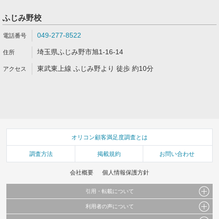
ふじみ野校
049-277-8522
埼玉県ふじみ野市旭1-16-14
東武東上線 ふじみ野より 徒歩 約10分
オリコン顧客満足度調査とは
調査方法
掲載規約
お問い合わせ
会社概要
個人情報保護方針
引用・転載について
利用者の声について
当サイトで公開されている情報（文字、写真、イラスト、画像データ等）及びこれらの配
置・編集および構造などについての著作権は株式会社oricon MEに帰属しております。