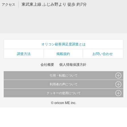
東武東上線 ふじみ野より 徒歩 約7分
オリコン顧客満足度調査とは
調査方法
掲載規約
お問い合わせ
会社概要
個人情報保護方針
引用・転載について
利用者の声について
当サイトで公開されている情報（文字、写真、イラスト、画像データ等）及びこれらの配
置・編集および構造などについての著作権は株式会社oricon MEに帰属しております。
クッキーの使用について
当サイトに掲載している内容はすべてサービスの利用者が提出された見解・感想です。
これらの情報を権利者の許可なく無断転載・複製などの二次利用を行うことは固く禁じて
弊社が内容について正確性を含め一切保証するものではありません。
おります。
© oricon ME inc.
このサイトでは Cookie を使用して、ユーザーに合わせたコンテンツや広告の表示、ソー
弊社の見解・ 意見ではないことをご理解いただいた上でご覧ください。
シャル メディア機能の提供、広告の表示回数やクリック数の測定を行っています。
また、ユーザーによるサイトの利用状況についても情報を収集し、ソーシャル メディア
や広告配信、データ解析の各パートナーに提供しています。
各パートナーは、この情報とユーザーが各パートナーに提供した他の情報や、ユーザーが