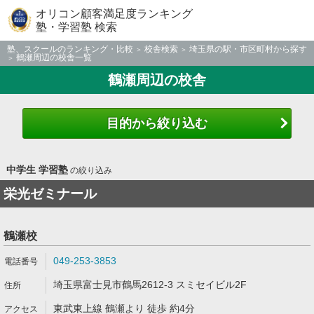
オリコン顧客満足度ランキング
塾・学習塾 検索
塾、スクールのランキング・比較
校舎検索
埼玉県の駅・市区町村から探す
鶴瀬周辺の校舎一覧
鶴瀬周辺の校舎
目的から絞り込む
中学生 学習塾
の絞り込み
栄光ゼミナール
鶴瀬校
049-253-3853
埼玉県富士見市鶴馬2612-3 スミセイビル2F
東武東上線 鶴瀬より 徒歩 約4分