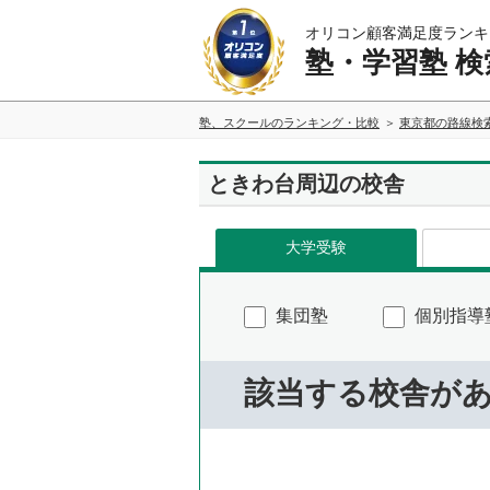
オリコン顧客満足度ランキ
塾・学習塾 検
塾、スクールのランキング・比較
東京都の路線検
ときわ台周辺の校舎
大学受験
集団塾
個別指導
該当する校舎が