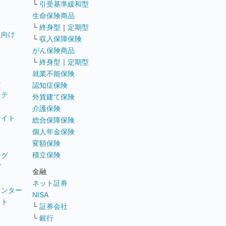
└
引受基準緩和型
生命保険商品
└
終身型
｜
定期型
員向け
└
収入保障保険
がん保険商品
└
終身型
｜
定期型
就業不能保険
テ
認知症保険
ステ
外貨建て保険
介護保険
サイト
総合保障保険
個人年金保険
変額保険
積立保険
ング
グ
金融
ネット証券
ウンター
NISA
イト
└
証券会社
リ
└
銀行