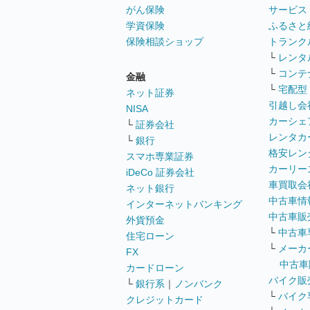
がん保険
サービス
学資保険
ふるさと
保険相談ショップ
トランク
└
レンタ
└
コンテ
金融
└
宅配型
ネット証券
引越し会
NISA
カーシェ
└
証券会社
レンタカ
└
銀行
格安レン
スマホ専業証券
カーリー
iDeCo 証券会社
車買取会
ネット銀行
中古車情
インターネットバンキング
中古車販
外貨預金
└
中古車
住宅ローン
└
メーカ
FX
中古車
カードローン
バイク販
└
銀行系
｜
ノンバンク
└
バイク
クレジットカード