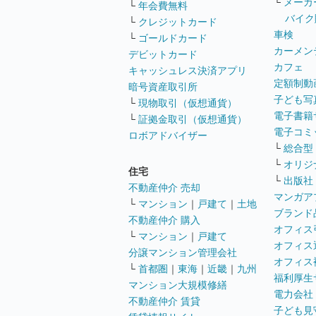
└
メーカ
└
年会費無料
バイク
└
クレジットカード
車検
└
ゴールドカード
カーメン
デビットカード
カフェ
キャッシュレス決済アプリ
定額制動
暗号資産取引所
子ども写
└
現物取引（仮想通貨）
電子書籍
└
証拠金取引（仮想通貨）
電子コミ
ロボアドバイザー
└
総合型
└
オリジ
住宅
└
出版社
不動産仲介 売却
マンガア
└
マンション
｜
戸建て
｜
土地
ブランド
不動産仲介 購入
オフィス
└
マンション
｜
戸建て
オフィス
分譲マンション管理会社
オフィス
└
首都圏
｜
東海
｜
近畿
｜
九州
福利厚生
マンション大規模修繕
電力会社
不動産仲介 賃貸
子ども見