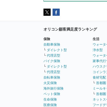
オリコン顧客満足度ランキング
保険
生活
自動車保険
ウォータ
└
ダイレクト型
浄水型
└
代理店型
ウォータ
バイク保険
家事代行
└
ダイレクト型
ハウスク
└
代理店型
コインラ
自転車保険
食材宅配
火災保険
└
首都圏
海外旅行保険
ミールキ
ペット保険
└
首都圏
生命保険
ネットス
医療保険
フードデ