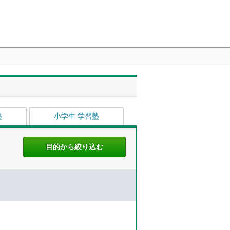
塾
小学生 学習塾