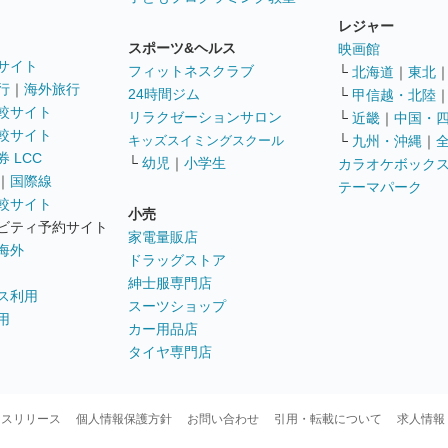
レジャー
スポーツ&ヘルス
映画館
サイト
フィットネスクラブ
└
北海道
｜
東北
行
｜
海外旅行
24時間ジム
└
甲信越・北陸
較サイト
リラクゼーションサロン
└
近畿
｜
中国・
較サイト
キッズスイミングスクール
└
九州・沖縄
｜
 LCC
└
幼児
｜
小学生
カラオケボック
｜
国際線
テーマパーク
較サイト
小売
ビティ予約サイト
家電量販店
海外
ドラッグストア
紳士服専門店
ス利用
スーツショップ
用
カー用品店
タイヤ専門店
ースリリース
個人情報保護方針
お問い合わせ
引用・転載について
求人情報