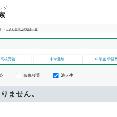
ング
索
索
ときわ台周辺の校舎一覧
高校受験
中学受験
中学生 学習
塾
映像授業
浪人生
ありません。