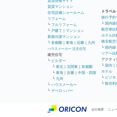
賃貸情報サイト
賃貸マンション
トラベル
住宅設備ショールーム
旅行予約
リフォーム
└
国内旅
└
フルリフォーム
航空券比
└
戸建て
｜
マンション
ホテル比
新築分譲マンション
格安航空券
└
首都圏
｜
東海
｜
近畿
｜
九州
└
国内線
ハウスメーカー 注文住宅
ツアー比
建売住宅
アクティ
└
ビルダー
└
国内
｜
└
東北
｜
北関東
｜
首都圏
ホテル
└
東海
｜
近畿
｜
中国・四国
└
ビジネ
└
九州
└
観光利
└
ハウスメーカー
└
デベロッパー
会社概要
ニュ