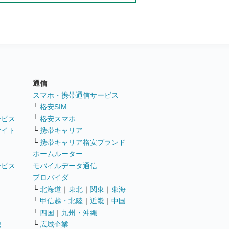
通信
ト
スマホ・携帯通信サービス
└
格安SIM
ービス
└
格安スマホ
サイト
└
携帯キャリア
└
携帯キャリア格安ブランド
ホームルーター
ービス
モバイルデータ通信
ト
プロバイダ
└
北海道
｜
東北
｜
関東
｜
東海
└
甲信越・北陸
｜
近畿
｜
中国
└
四国
｜
九州・沖縄
職
└
広域企業