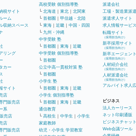
高校受験 個別指導塾
派遣会社
納税サイト
└
北海道
｜
東北
｜
北関東
工場・製造業派
ルーム
└
首都圏
｜
甲信越・北陸
派遣求人サイト
ル収納スペース
└
東海
｜
近畿
｜
中国・四国
求人情報サービ
ナ
└
九州・沖縄
転職サイト
（採用担当向け）
中学受験 塾
新卒採用サイト
社
└
首都圏
｜
東海
｜
近畿
（採用担当向け）
アリング
中学受験 個別指導塾
新卒エージェン
（採用担当向け）
ー
└
首都圏
人材紹介会社
タカー
公立中高一貫校対策 塾
（採用担当向け）
ス
└
首都圏
人材派遣会社
（採用担当向け）
社
小学生 塾
アルバイト求人
報サイト
└
首都圏
｜
東海
｜
近畿
売店
小学生 個別指導塾
ビジネス
専門販売店
└
首都圏
｜
東海
｜
近畿
法人カーリース
ー系
通信教育
ネット印刷通販
販売店
└
高校生
｜
中学生
｜
小学生
ビジネスチャッ
売店
家庭教師
Web会議ツール
専門販売店
幼児・小学生 学習教室
企業研修