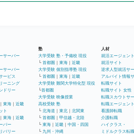
塾
人材
ーサーバー
大学受験 塾・予備校 現役
就活エージェン
└
首都圏
｜
東海
｜
近畿
就活サイト
ーサーバー
大学受験 個別指導塾 現役
逆求人型就活サ
サービス
└
首都圏
｜
東海
｜
近畿
アルバイト情報
リーニング
大学受験 難関大学特化型 現役
転職サイト
ンドリー
└
首都圏
転職サイト 女性
大学受験 映像授業
転職スカウトサ
｜
東海
｜
近畿
高校受験 塾
転職エージェン
ット
└
北海道
｜
東北
｜
北関東
看護師転職
｜
東海
｜
近畿
└
首都圏
｜
甲信越・北陸
介護転職
ーパー
└
東海
｜
近畿
｜
中国・四国
ハイクラス・
リバリー
└
九州・沖縄
ミドルクラス転