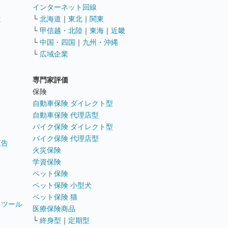
インターネット回線
遣
└
北海道
｜
東北
｜
関東
└
甲信越・北陸
｜
東海
｜
近畿
ス
└
中国・四国
｜
九州・沖縄
└
広域企業
専門家評価
ト
保険
自動車保険 ダイレクト型
自動車保険 代理店型
バイク保険 ダイレクト型
バイク保険 代理店型
広告
火災保険
学資保険
ペット保険
ペット保険 小型犬
ペット保険 猫
トツール
医療保険商品
└
終身型
｜
定期型