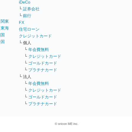
iDeCo
└
証券会社
└
銀行
｜
関東
FX
｜
東海
住宅ローン
四国
クレジットカード
全国
└ 個人
ス
└
年会費無料
└
クレジットカード
└
ゴールドカード
└
プラチナカード
└ 法人
└
年会費無料
└
クレジットカード
└
ゴールドカード
└
プラチナカード
© oricon ME inc.