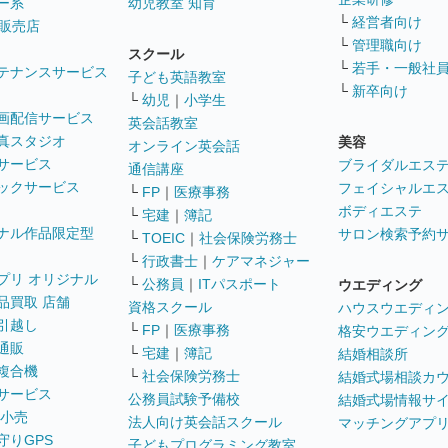
ー系
幼児教室 知育
└
経営者向け
販売店
└
管理職向け
スクール
└
若手・一般社
テナンスサービス
子ども英語教室
└
新卒向け
└
幼児
｜
小学生
画配信サービス
英会話教室
真スタジオ
美容
オンライン英会話
サービス
ブライダルエス
通信講座
ックサービス
フェイシャルエ
└
FP
｜
医療事務
ボディエステ
└
宅建
｜
簿記
ナル作品限定型
サロン検索予約
└
TOEIC
｜
社会保険労務士
└
行政書士
｜
ケアマネジャー
プリ オリジナル
└
公務員
｜
ITパスポート
ウエディング
品買取 店舗
資格スクール
ハウスウエディ
引越し
└
FP
｜
医療事務
格安ウエディン
通販
└
宅建
｜
簿記
結婚相談所
複合機
└
社会保険労務士
結婚式場相談カ
サービス
公務員試験予備校
結婚式場情報サ
 小売
法人向け英会話スクール
マッチングアプ
守りGPS
子どもプログラミング教室