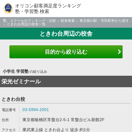
オリコン顧客満足度ランキング
塾・学習塾 検索
塾、スクールのランキング・比較
校舎検索
東京都の駅・市区町村から探す
ときわ台周辺の校舎一覧
ときわ台周辺の校舎
目的から絞り込む
小学生 学習塾
の絞り込み
栄光ゼミナール
ときわ台校
03-5994-2001
東京都板橋区常盤台2-5-1 常盤台ビル新館2F
東武東上線 ときわ台より 徒歩 約1分