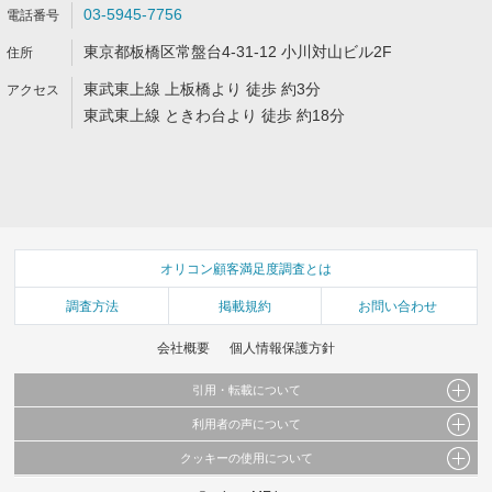
03-5945-7756
東京都板橋区常盤台4-31-12 小川対山ビル2F
東武東上線 上板橋より 徒歩 約3分
東武東上線 ときわ台より 徒歩 約18分
オリコン顧客満足度調査とは
調査方法
掲載規約
お問い合わせ
会社概要
個人情報保護方針
引用・転載について
利用者の声について
当サイトで公開されている情報（文字、写真、イラスト、画像データ等）及びこれらの配
置・編集および構造などについての著作権は株式会社oricon MEに帰属しております。
クッキーの使用について
当サイトに掲載している内容はすべてサービスの利用者が提出された見解・感想です。
これらの情報を権利者の許可なく無断転載・複製などの二次利用を行うことは固く禁じて
弊社が内容について正確性を含め一切保証するものではありません。
おります。