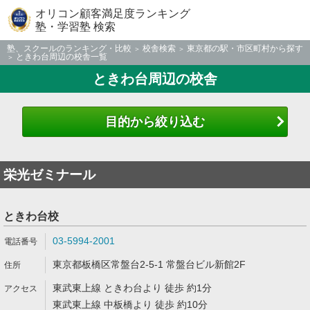
オリコン顧客満足度ランキング
塾・学習塾 検索
塾、スクールのランキング・比較
校舎検索
東京都の駅・市区町村から探す
ときわ台周辺の校舎一覧
ときわ台周辺の校舎
目的から絞り込む
栄光ゼミナール
ときわ台校
03-5994-2001
東京都板橋区常盤台2-5-1 常盤台ビル新館2F
東武東上線 ときわ台より 徒歩 約1分
東武東上線 中板橋より 徒歩 約10分