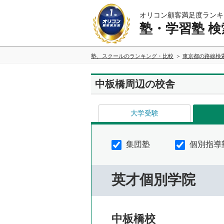
オリコン顧客満足度ランキ
塾・学習塾 検
塾、スクールのランキング・比較
東京都の路線検
中板橋周辺の校舎
大学受験
集団塾
個別指導
英才個別学院
中板橋校