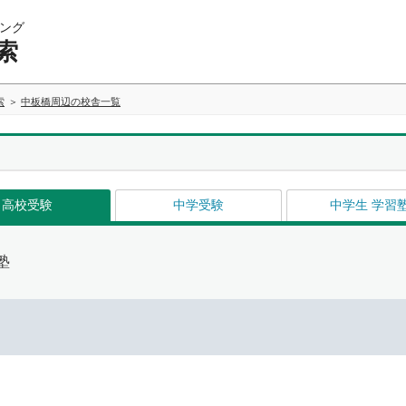
ング
索
索
中板橋周辺の校舎一覧
高校受験
中学受験
中学生 学習
塾