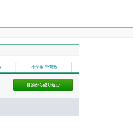
塾
小学生 学習塾