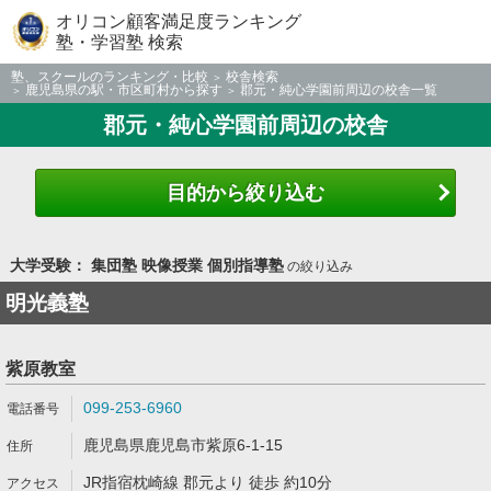
オリコン顧客満足度ランキング
塾・学習塾 検索
塾、スクールのランキング・比較
校舎検索
鹿児島県の駅・市区町村から探す
郡元・純心学園前周辺の校舎一覧
郡元・純心学園前周辺の校舎
目的から絞り込む
大学受験： 集団塾 映像授業 個別指導塾
の絞り込み
明光義塾
紫原教室
099-253-6960
鹿児島県鹿児島市紫原6-1-15
JR指宿枕崎線 郡元より 徒歩 約10分