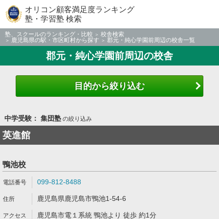
オリコン顧客満足度ランキング
塾・学習塾 検索
塾、スクールのランキング・比較
校舎検索
鹿児島県の駅・市区町村から探す
郡元・純心学園前周辺の校舎一覧
郡元・純心学園前周辺の校舎
目的から絞り込む
中学受験： 集団塾
の絞り込み
英進館
鴨池校
099-812-8488
鹿児島県鹿児島市鴨池1-54-6
鹿児島市電１系統 鴨池より 徒歩 約1分